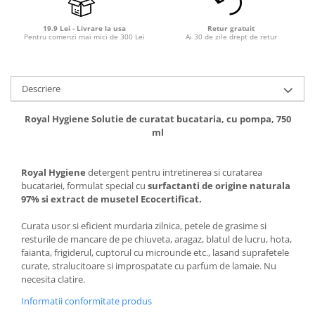
19.9 Lei - Livrare la usa
Retur gratuit
Pentru comenzi mai mici de 300 Lei
Ai 30 de zile drept de retur
Descriere
Royal Hygiene Solutie de curatat bucataria, cu pompa, 750
ml
Royal Hygiene
detergent pentru intretinerea si curatarea
bucatariei, formulat special cu
surfactanti de origine naturala
97% si extract de musetel Ecocertificat.
Curata usor si eficient murdaria zilnica, petele de grasime si
resturile de mancare de pe chiuveta, aragaz, blatul de lucru, hota,
faianta, frigiderul, cuptorul cu microunde etc., lasand suprafetele
curate, stralucitoare si improspatate cu parfum de lamaie. Nu
necesita clatire.
Informatii conformitate produs