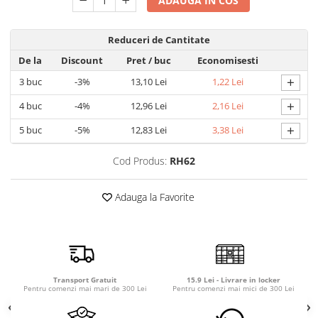
ADAUGA IN COS
Detergent rufe capsule
Detergent rufe lichid
Reduceri de Cantitate
Detergent rufe pudră
De la
Discount
Pret
/ buc
Economisesti
Balsam de rufe
+
Înălbitor și îndepărtare pete
3
buc
-3%
13,10 Lei
1,22 Lei
Soluții anticalcar, igienizante și
+
4
buc
-4%
12,96 Lei
2,16 Lei
întreținere țesături
+
5
buc
-5%
12,83 Lei
3,38 Lei
Odorizanți
Odorizanți cameră
Cod Produs:
RH62
Adauga la Favorite
Transport Gratuit
15.9 Lei - Livrare in locker
Pentru comenzi mai mari de 300 Lei
Pentru comenzi mai mici de 300 Lei