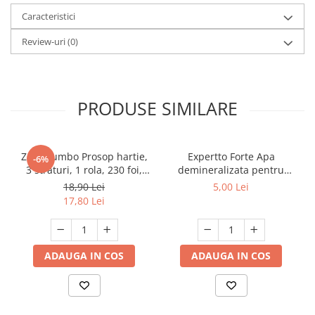
Caracteristici
Review-uri
(0)
PRODUSE SIMILARE
Zewa Jumbo Prosop hartie,
Expertto Forte Apa
-6%
3 straturi, 1 rola, 230 foi,
demineralizata pentru
Premium Expert
fierul de calcat, 1 L, Floral
18,90 Lei
5,00 Lei
17,80 Lei
ADAUGA IN COS
ADAUGA IN COS