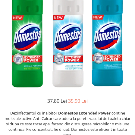
Dezinfectanți WC
Stick
Odorizanți WC
Roll-on
Soluții anticalcar, piatră și rugină
Igienă orală
Soluții desfundat țevi
Apă de gură
Hârtie igienică
Pastă de dinți
Detergenți diverse suprafețe
Produse pentru ras
Sticlă și ferestre
After Shave
Covoare și tapițerii
Cremă de ras
Mobilier
Gel de ras
Inox
Spumă de ras
Curățare universală
Produse pentru ten
Dezinfectanți suprafețe
Apă micelară
Detergenți pardoseli
37,80 Lei
35,90 Lei
Demachiant
Lemn și parchet
Șervețele demachiante
Dezinfectantul cu inalbitor
Domestos Extended Power
contine
Gresie, piatră și granit
Îngrijire bebeluși
molecule active Anti-Calcar care adera la peretii vasului de toaleta chiar
Universal
si dupa ce este trasa apa, facand din distrugerea microbilor o misiune
Șervețele umede
Detergenți rufe
continua. Fie concentrat, fie diluat, Domestos este eficient in toata
casa.