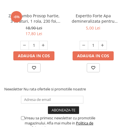
Zewa Jumbo Prosop hartie,
Expertto Forte Apa
-6%
3 straturi, 1 rola, 230 foi,
demineralizata pentru
Premium Expert
fierul de calcat, 1 L, Floral
18,90 Lei
5,00 Lei
17,80 Lei
ADAUGA IN COS
ADAUGA IN COS
Newsletter
Nu rata ofertele si promotiile noastre
Vreau sa primesc newsletter cu promotiile
magazinului. Afla mai multe in
Politica de