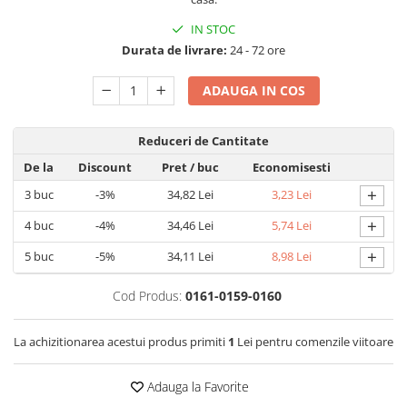
Detergent rufe capsule
IN STOC
Detergent rufe lichid
Durata de livrare:
24 - 72 ore
Detergent rufe pudră
Balsam de rufe
ADAUGA IN COS
Înălbitor și îndepărtare pete
Soluții anticalcar, igienizante și
Reduceri de Cantitate
întreținere țesături
De la
Discount
Pret
/ buc
Economisesti
Odorizanți
+
3
buc
-3%
34,82 Lei
3,23 Lei
Odorizanți cameră
+
4
buc
-4%
34,46 Lei
5,74 Lei
+
5
buc
-5%
34,11 Lei
8,98 Lei
Cod Produs:
0161-0159-0160
La achizitionarea acestui produs primiti
1
Lei pentru comenzile viitoare
Adauga la Favorite