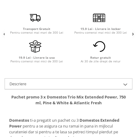
Transport Gratuit
15.9 Lei - Livrare in locker
Pentru comenzi mai mari de 300 Lei
Pentru comenzi mai mici de 300 Lei
19.9 Lei - Livrare la usa
Retur gratuit
Pentru comenzi mai mici de 300 Lei
Ai 30 de zile drept de retur
Descriere
Pachet promo 3 x Domestos Trio Mix Extended Power, 750
ml, Pine & White & Atlantic Fresh
Domestos
ti-a pregatit un pachet cu 3
Domestos Extended
Power
pentru a se asigura ca nu ramai in pana in mijlocul
curateniei dar si pentru a te lasa sa petreci timpul pierdut pe