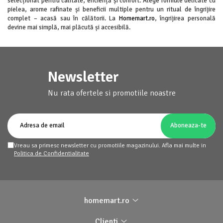
selecționat pentru calitate, eficiență și confort. Alege formule delicate cu
pielea, arome rafinate și beneficii multiple pentru un ritual de îngrijire
complet – acasă sau în călătorii. La
Homemart.ro
, îngrijirea personală
devine mai simplă, mai plăcută și accesibilă.
Newsletter
Nu rata ofertele si promotiile noastre
Vreau sa primesc newsletter cu promotiile magazinului. Afla mai multe in
Politica de Confidentialitate
homemart.ro
Clienti