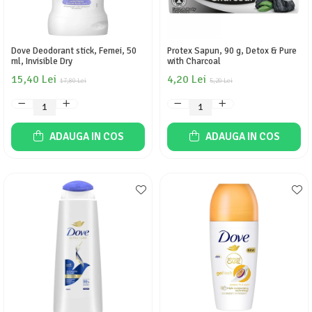
Detergent rufe lichid
Detergent rufe pudră
Balsam de rufe
Dove Deodorant stick, Femei, 50
Protex Sapun, 90 g, Detox & Pure
ml, Invisible Dry
with Charcoal
Înălbitor și îndepărtare pete
15,40 Lei
4,20 Lei
17,80 Lei
5,20 Lei
Soluții anticalcar, igienizante și
întreținere țesături
Odorizanți
ADAUGA IN COS
ADAUGA IN COS
Odorizanți cameră