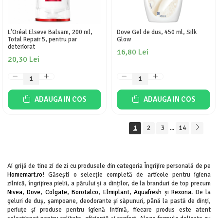
L'Oréal Elseve Balsam, 200 ml,
Dove Gel de dus, 450 ml, Silk
Total Repair 5, pentru par
Glow
deteriorat
16,80 Lei
20,30 Lei
ADAUGA IN COS
ADAUGA IN COS
1
2
3
14
...
Ai grijă de tine zi de zi cu produsele din categoria Îngrijire personală de pe
Homemart.ro
! Găsești o selecție completă de articole pentru igiena
zilnică, îngrijirea pielii, a părului și a dinților, de la branduri de top precum
Nivea
,
Dove
,
Colgate
,
Borotalco
,
Elmiplant
,
Aquafresh
și
Rexona
. De la
geluri de duș, șampoane, deodorante și săpunuri, până la pastă de dinți,
periuțe și produse pentru igienă intimă, fiecare produs este atent