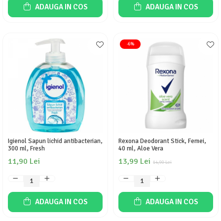
ADAUGA IN COS
ADAUGA IN COS
-6%
Igienol Sapun lichid antibacterian,
Rexona Deodorant Stick, Femei,
300 ml, Fresh
40 ml, Aloe Vera
11,90 Lei
13,99 Lei
14,90 Lei
ADAUGA IN COS
ADAUGA IN COS