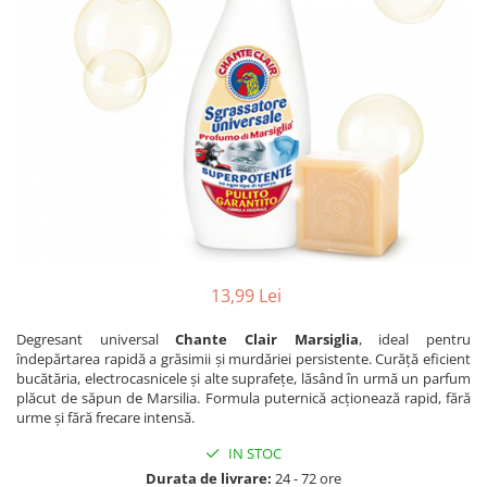
Dezinfectanți WC
Stick
Odorizanți WC
Roll-on
Soluții anticalcar, piatră și rugină
Igienă orală
Soluții desfundat țevi
Apă de gură
Hârtie igienică
Pastă de dinți
Detergenți diverse suprafețe
Produse pentru ras
Sticlă și ferestre
After Shave
Covoare și tapițerii
Cremă de ras
Mobilier
Gel de ras
Inox
Spumă de ras
Curățare universală
13,99 Lei
Produse pentru ten
Dezinfectanți suprafețe
Degresant universal
Chante Clair Marsiglia
, ideal pentru
Apă micelară
Detergenți pardoseli
îndepărtarea rapidă a grăsimii și murdăriei persistente. Curăță eficient
Demachiant
bucătăria, electrocasnicele și alte suprafețe, lăsând în urmă un parfum
Lemn și parchet
Șervețele demachiante
plăcut de săpun de Marsilia. Formula puternică acționează rapid, fără
Gresie, piatră și granit
urme și fără frecare intensă.
Îngrijire bebeluși
Universal
IN STOC
Șervețele umede
Detergenți rufe
Durata de livrare:
24 - 72 ore