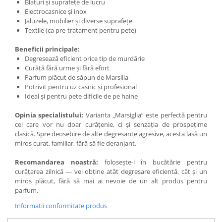
Blaturi și suprafețe de lucru
Electrocasnice și inox
Jaluzele, mobilier și diverse suprafețe
Textile (ca pre-tratament pentru pete)
Beneficii principale:
Degresează eficient orice tip de murdărie
Curăță fără urme și fără efort
Parfum plăcut de săpun de Marsilia
Potrivit pentru uz casnic și profesional
Ideal și pentru pete dificile de pe haine
Opinia specialistului:
Varianta „Marsiglia” este perfectă pentru
cei care vor nu doar curățenie, ci și senzația de prospețime
clasică. Spre deosebire de alte degresante agresive, acesta lasă un
miros curat, familiar, fără să fie deranjant.
Recomandarea noastră:
folosește-l în bucătărie pentru
curățarea zilnică — vei obține atât degresare eficientă, cât și un
miros plăcut, fără să mai ai nevoie de un alt produs pentru
parfum.
Informatii conformitate produs