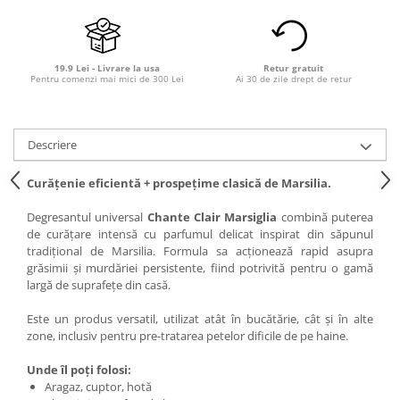
19.9 Lei - Livrare la usa
Retur gratuit
Pentru comenzi mai mici de 300 Lei
Ai 30 de zile drept de retur
Descriere
Curățenie eficientă + prospețime clasică de Marsilia.
Degresantul universal
Chante Clair Marsiglia
combină puterea
de curățare intensă cu parfumul delicat inspirat din săpunul
tradițional de Marsilia. Formula sa acționează rapid asupra
grăsimii și murdăriei persistente, fiind potrivită pentru o gamă
largă de suprafețe din casă.
Este un produs versatil, utilizat atât în bucătărie, cât și în alte
zone, inclusiv pentru pre-tratarea petelor dificile de pe haine.
Unde îl poți folosi:
Aragaz, cuptor, hotă