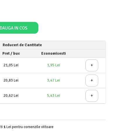
DAUGA IN COS
Reduceri de Cantitate
Pret
/ buc
Economisesti
+
21,05 Lei
1,95 Lei
+
20,83 Lei
3,47 Lei
+
20,62 Lei
5,43 Lei
iti
1
Lei pentru comenzile viitoare