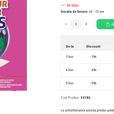
In stoc
Durata de livrare:
24 - 72 ore
A
De la
Discount
3
buc
-3%
4
buc
-4%
5
buc
-5%
Cod Produs:
33781
La achizitionarea acestui produs prim