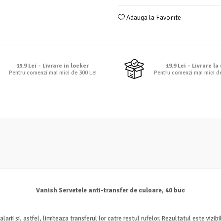
Adauga la Favorite
15.9 Lei - Livrare in locker
19.9 Lei - Livrare la
Pentru comenzi mai mici de 300 Lei
Pentru comenzi mai mici d
Vanish Servetele anti-transfer de culoare, 40 buc
larii si, astfel, limiteaza transferul lor catre restul rufelor. Rezultatul este vizi