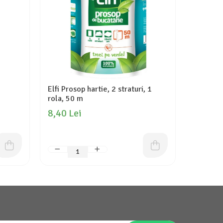
Elfi Prosop hartie, 2 straturi, 1
Zewa Har
rola, 50 m
role, D
8,40 Lei
18,10 