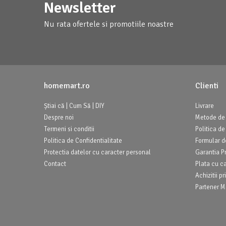
Newsletter
Nu rata ofertele si promotiile noastre
homemart.ro
Clienti
Știai că | Cum Să | DIY
Livrare
Despre noi
Metode de 
Termeni si conditii
Politica de
Politica de Confidentialitate
Formular d
Protectia datelor cu caracter personal
Garantia P
Contact
Plata cu c
Achizitii 
Partener Ma