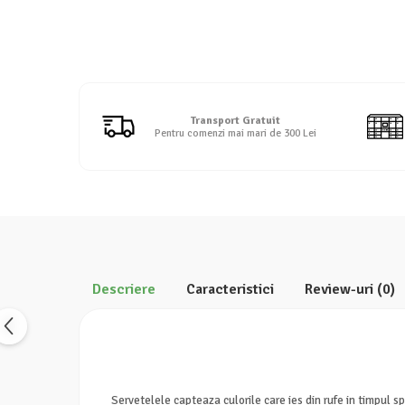
Detergent rufe lichid
Detergent rufe pudră
Balsam de rufe
Înălbitor și îndepărtare pete
Soluții anticalcar, igienizante și
Transport Gratuit
întreținere țesături
Pentru comenzi mai mari de 300 Lei
Odorizanți
Odorizanți cameră
Descriere
Caracteristici
Review-uri
(0)
Servetelele capteaza culorile care ies din rufe in timpul spa