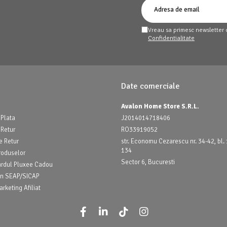
Vreau sa primesc newsletter 
Confidentialitate
Date comerciale
Avalon Home Store S.R.L.
Plata
J2014014718406
 Retur
RO33919052
e Retur
str. Economu Cezarescu nr. 34-42, bl. 1
134
roduselor
Sector 6, Bucuresti
ardul Pluxee Cadou
prin SEAP/SICAP
rketing Afiliat