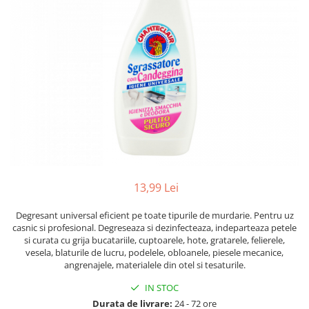
Dezinfectanți WC
Stick
Odorizanți WC
Roll-on
Soluții anticalcar, piatră și rugină
Igienă orală
Soluții desfundat țevi
Apă de gură
Hârtie igienică
Pastă de dinți
Detergenți diverse suprafețe
Produse pentru ras
Sticlă și ferestre
After Shave
Covoare și tapițerii
Cremă de ras
Mobilier
Gel de ras
Inox
Spumă de ras
Curățare universală
13,99 Lei
Produse pentru ten
Dezinfectanți suprafețe
Degresant universal eficient pe toate tipurile de murdarie. Pentru uz
Apă micelară
Detergenți pardoseli
casnic si profesional. Degreseaza si dezinfecteaza, indeparteaza petele
Demachiant
si curata cu grija bucatariile, cuptoarele, hote, gratarele, felierele,
Lemn și parchet
Șervețele demachiante
vesela, blaturile de lucru, podelele, obloanele, piesele mecanice,
Gresie, piatră și granit
angrenajele, materialele din otel si tesaturile.
Îngrijire bebeluși
Universal
IN STOC
Șervețele umede
Detergenți rufe
Durata de livrare:
24 - 72 ore