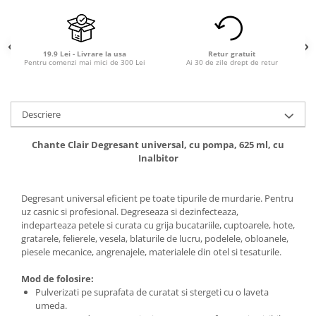
19.9 Lei - Livrare la usa
Retur gratuit
Pentru comenzi mai mici de 300 Lei
Ai 30 de zile drept de retur
Descriere
Chante Clair Degresant universal, cu pompa, 625 ml, cu
Inalbitor
Degresant universal eficient pe toate tipurile de murdarie. Pentru
uz casnic si profesional. Degreseaza si dezinfecteaza,
indeparteaza petele si curata cu grija bucatariile, cuptoarele, hote,
gratarele, felierele, vesela, blaturile de lucru, podelele, obloanele,
piesele mecanice, angrenajele, materialele din otel si tesaturile.
Mod de folosire:
Pulverizati pe suprafata de curatat si stergeti cu o laveta
umeda.