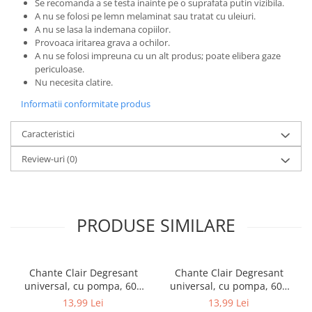
Se recomanda a se testa inainte pe o suprafata putin vizibila.
A nu se folosi pe lemn melaminat sau tratat cu uleiuri.
A nu se lasa la indemana copiilor.
Provoaca iritarea grava a ochilor.
A nu se folosi impreuna cu un alt produs; poate elibera gaze
periculoase.
Nu necesita clatire.
Informatii conformitate produs
Caracteristici
Review-uri
(0)
PRODUSE SIMILARE
Chante Clair Degresant
Chante Clair Degresant
universal, cu pompa, 600
universal, cu pompa, 600
ml, Lamaie
ml, Lavanda
13,99 Lei
13,99 Lei