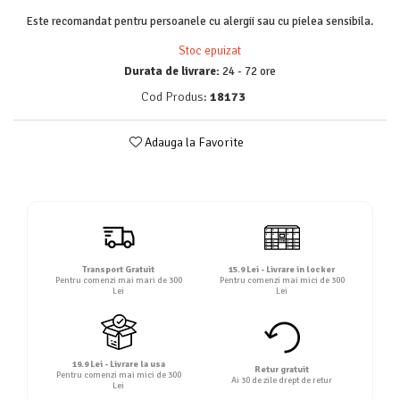
Detergent rufe lichid
Este recomandat pentru persoanele cu alergii sau cu pielea sensibila.
Detergent rufe pudră
Stoc epuizat
Balsam de rufe
Durata de livrare:
24 - 72 ore
Înălbitor și îndepărtare pete
Cod Produs:
18173
Soluții anticalcar, igienizante și
întreținere țesături
Adauga la Favorite
Odorizanți
Odorizanți cameră
Transport Gratuit
15.9 Lei - Livrare in locker
Pentru comenzi mai mari de 300
Pentru comenzi mai mici de 300
Lei
Lei
19.9 Lei - Livrare la usa
Retur gratuit
Pentru comenzi mai mici de 300
Ai 30 de zile drept de retur
Lei