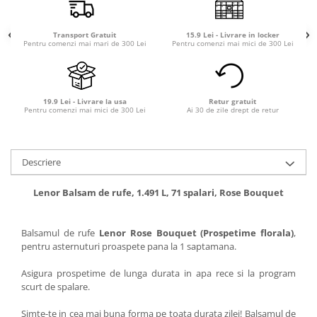
Transport Gratuit
15.9 Lei - Livrare in locker
Pentru comenzi mai mari de 300 Lei
Pentru comenzi mai mici de 300 Lei
19.9 Lei - Livrare la usa
Retur gratuit
Pentru comenzi mai mici de 300 Lei
Ai 30 de zile drept de retur
Descriere
Lenor Balsam de rufe, 1.491 L, 71 spalari, Rose Bouquet
Balsamul de rufe
Lenor Rose Bouquet (Prospetime florala)
,
pentru asternuturi proaspete pana la 1 saptamana.
Asigura prospetime de lunga durata in apa rece si la program
scurt de spalare.
Simte-te in cea mai buna forma pe toata durata zilei! Balsamul de