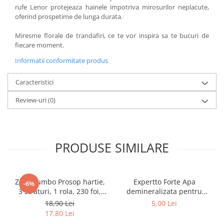
rufe Lenor protejeaza hainele impotriva mirosurilor neplacute,
oferind prospetime de lunga durata.
Miresme florale de trandafiri, ce te vor inspira sa te bucuri de
fiecare moment.
Informatii conformitate produs
Caracteristici
Review-uri
(0)
PRODUSE SIMILARE
Zewa Jumbo Prosop hartie,
Expertto Forte Apa
-6%
3 straturi, 1 rola, 230 foi,
demineralizata pentru
Premium Expert
fierul de calcat, 1 L, Floral
18,90 Lei
5,00 Lei
17,80 Lei