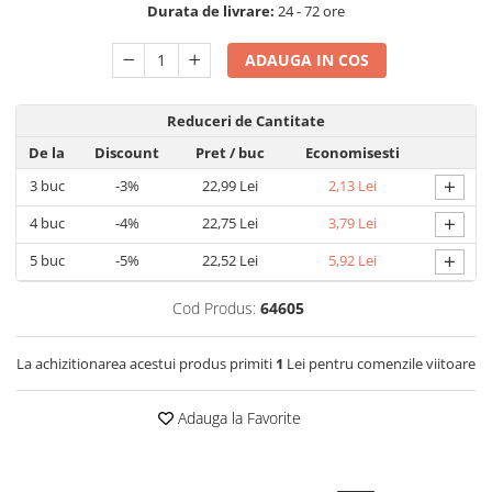
Durata de livrare:
24 - 72 ore
Detergent rufe capsule
Detergent rufe lichid
ADAUGA IN COS
Detergent rufe pudră
Balsam de rufe
Reduceri de Cantitate
Înălbitor și îndepărtare pete
De la
Discount
Pret
/ buc
Economisesti
Soluții anticalcar, igienizante și
întreținere țesături
+
3
buc
-3%
22,99 Lei
2,13 Lei
Odorizanți
+
4
buc
-4%
22,75 Lei
3,79 Lei
Odorizanți cameră
+
5
buc
-5%
22,52 Lei
5,92 Lei
Cod Produs:
64605
La achizitionarea acestui produs primiti
1
Lei pentru comenzile viitoare
Adauga la Favorite