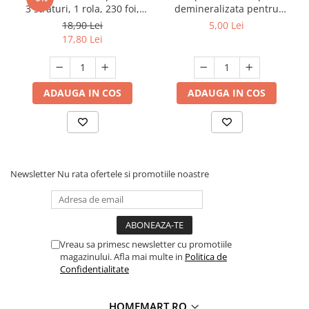
3 straturi, 1 rola, 230 foi,
demineralizata pentru
Premium Expert
fierul de calcat, 1 L, Floral
18,90 Lei
5,00 Lei
17,80 Lei
ADAUGA IN COS
ADAUGA IN COS
Newsletter
Nu rata ofertele si promotiile noastre
Vreau sa primesc newsletter cu promotiile
magazinului. Afla mai multe in
Politica de
Confidentialitate
HOMEMART.RO