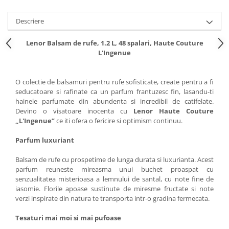
Descriere
Lenor Balsam de rufe, 1.2 L, 48 spalari, Haute Couture
L'Ingenue
O colectie de balsamuri pentru rufe sofisticate, create pentru a fi
seducatoare si rafinate ca un parfum frantuzesc fin, lasandu-ti
hainele parfumate din abundenta si incredibil de catifelate.
Devino o visatoare inocenta cu
Lenor Haute Couture
„L'Ingenue”
ce iti ofera o fericire si optimism continuu.
Parfum luxuriant
Balsam de rufe cu prospetime de lunga durata si luxurianta. Acest
parfum reuneste mireasma unui buchet proaspat cu
senzualitatea misterioasa a lemnului de santal, cu note fine de
iasomie. Florile apoase sustinute de miresme fructate si note
verzi inspirate din natura te transporta intr-o gradina fermecata.
Tesaturi mai moi si mai pufoase