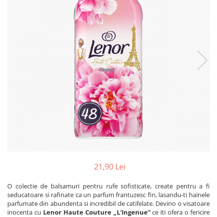
Dezinfectanți WC
Stick
Odorizanți WC
Roll-on
Soluții anticalcar, piatră și rugină
Igienă orală
Soluții desfundat țevi
Apă de gură
Hârtie igienică
Pastă de dinți
Detergenți diverse suprafețe
Produse pentru ras
Sticlă și ferestre
After Shave
Covoare și tapițerii
Cremă de ras
Mobilier
Gel de ras
Inox
Spumă de ras
Curățare universală
Produse pentru ten
Dezinfectanți suprafețe
Apă micelară
Detergenți pardoseli
Demachiant
21,90 Lei
Lemn și parchet
Șervețele demachiante
Gresie, piatră și granit
O colectie de balsamuri pentru rufe sofisticate, create pentru a fi
Îngrijire bebeluși
Universal
seducatoare si rafinate ca un parfum frantuzesc fin, lasandu-ti hainele
parfumate din abundenta si incredibil de catifelate. Devino o visatoare
Șervețele umede
Detergenți rufe
inocenta cu
Lenor Haute Couture „L'Ingenue”
ce iti ofera o fericire