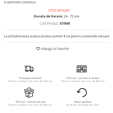
si optimism continuu.
Detergent rufe capsule
Detergent rufe lichid
STOC EPUIZAT
Detergent rufe pudră
Durata de livrare:
24 - 72 ore
Balsam de rufe
Cod Produs:
51949
Înălbitor și îndepărtare pete
Soluții anticalcar, igienizante și
La achizitionarea acestui produs primiti
1
Lei pentru comenzile viitoare
întreținere țesături
Odorizanți
Adauga la Favorite
Odorizanți cameră
Transport Gratuit
15.9 Lei - Livrare in locker
Pentru comenzi mai mari de 300 Lei
Pentru comenzi mai mici de 300 Lei
19.9 Lei - Livrare la usa
Retur gratuit
Pentru comenzi mai mici de 300 Lei
Ai 30 de zile drept de retur