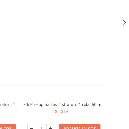
raturi, 1
Elfi Prosop hartie, 2 straturi, 1 rola, 50 m
Zewa Harti
-9%
De
8,40 Lei
N COS
ADAUGA IN COS