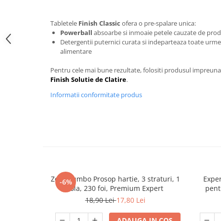
Detergent rufe capsule
Detergent rufe lichid
Tabletele
Finish Classic
ofera o pre-spalare unica:
Detergent rufe pudră
Powerball
absoarbe si inmoaie petele cauzate de pro
Detergentii puternici curata si indeparteaza toate urm
Balsam de rufe
alimentare
Înălbitor și îndepărtare pete
Soluții anticalcar, igienizante și
Pentru cele mai bune rezultate, folositi produsul impreun
întreținere țesături
Finish Solutie de Clatire
.
Odorizanți
Informatii conformitate produs
Odorizanți cameră
Zewa Jumbo Prosop hartie, 3 straturi, 1
Exper
-6%
rola, 230 foi, Premium Expert
pentr
18,90 Lei
17,80 Lei
ADAUGA IN COS