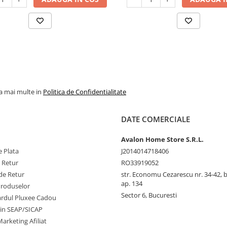
la mai multe in
Politica de Confidentialitate
DATE COMERCIALE
Avalon Home Store S.R.L.
 Plata
J2014014718406
e Retur
RO33919052
de Retur
str. Economu Cezarescu nr. 34-42, bl.
ap. 134
Produselor
Sector 6, Bucuresti
cardul Pluxee Cadou
prin SEAP/SICAP
arketing Afiliat