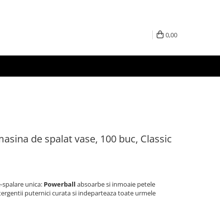
0,00
masina de spalat vase, 100 buc, Classic
-spalare unica:
Powerball
absoarbe si inmoaie petele
ergentii puternici curata si indeparteaza toate urmele