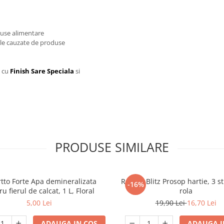
duse alimentare
ele cauzate de produse
a cu
Finish Sare Speciala
si
PRODUSE SIMILARE
tto Forte Apa demineralizata
Regina Blitz Prosop hartie, 3 st
-16%
u fierul de calcat, 1 L, Floral
rola
5,00 Lei
19,90 Lei
16,70 Lei
ADAUGA IN COS
ADAUGA I