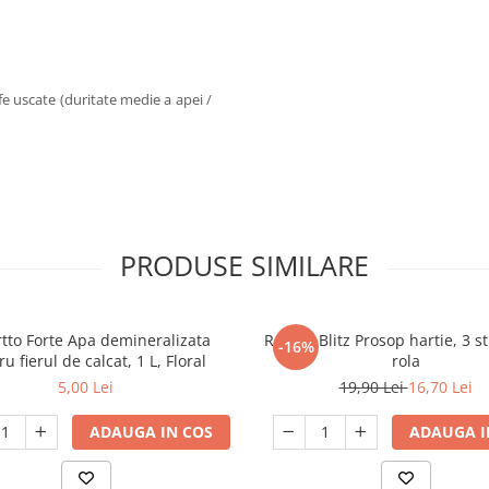
e uscate (duritate medie a apei /
PRODUSE SIMILARE
tto Forte Apa demineralizata
Regina Blitz Prosop hartie, 3 st
-16%
u fierul de calcat, 1 L, Floral
rola
5,00 Lei
19,90 Lei
16,70 Lei
ADAUGA IN COS
ADAUGA I