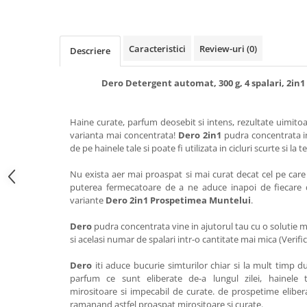
Detergent rufe capsule
Detergent rufe lichid
Detergent rufe pudră
Caracteristici
Review-uri
(0)
Descriere
Balsam de rufe
Înălbitor și îndepărtare pete
Dero Detergent automat, 300 g, 4 spalari, 2i
Soluții anticalcar, igienizante și
întreținere țesături
Haine curate, parfum deosebit si intens, rezultate uimitoa
Odorizanți
varianta mai concentrata!
Dero 2in1
pudra concentrata in
de pe hainele tale si poate fi utilizata in cicluri scurte si la
Odorizanți cameră
Nu exista aer mai proaspat si mai curat decat cel pe care
puterea fermecatoare de a ne aduce inapoi de fiecare da
variante
Dero 2in1 Prospetimea Muntelui
.
Dero
pudra concentrata vine in ajutorul tau cu o solutie m
si acelasi numar de spalari intr-o cantitate mai mica (Verif
Dero
iti aduce bucurie simturilor chiar si la mult timp du
parfum ce sunt eliberate de-a lungul zilei, hainele
mirositoare si impecabil de curate. de prospetime eliberat
ramanand astfel proaspat mirositoare si curate.