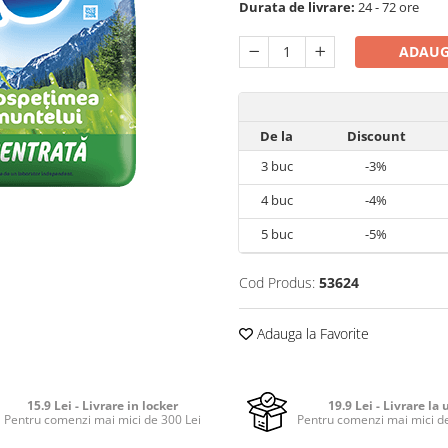
Durata de livrare:
24 - 72 ore
ADAUG
De la
Discount
3
buc
-3%
4
buc
-4%
5
buc
-5%
Cod Produs:
53624
Adauga la Favorite
15.9 Lei - Livrare in locker
19.9 Lei - Livrare la 
Pentru comenzi mai mici de 300 Lei
Pentru comenzi mai mici de