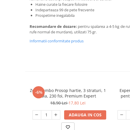
Haine curate la fiecare folosire
Indeparteaza 99 de pete frecvente
Prospetime inegalabila
Recomandare de dozare:
pentru spalarea a 4-5 kg de ruf
rufe normal de murdare), utilizati 75 gr.
Informatii conformitate produs
Zewa Jumbo Prosop hartie, 3 straturi, 1
Exper
-6%
rola, 230 foi, Premium Expert
pentr
18,90 Lei
17,80 Lei
ADAUGA IN COS