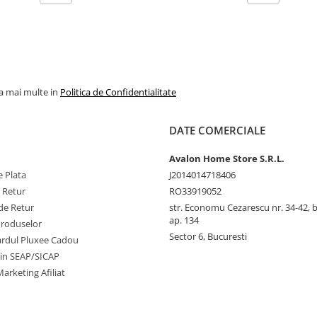
la mai multe in
Politica de Confidentialitate
DATE COMERCIALE
Avalon Home Store S.R.L.
 Plata
J2014014718406
e Retur
RO33919052
de Retur
str. Economu Cezarescu nr. 34-42, bl.
ap. 134
Produselor
Sector 6, Bucuresti
cardul Pluxee Cadou
prin SEAP/SICAP
arketing Afiliat