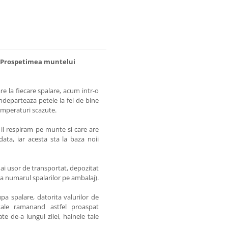
n1 Prospetimea muntelui
re la fiecare spalare, acum intr-o
departeaza petele la fel de bine
 temperaturi scazute.
 il respiram pe munte si care are
ta, iar acesta sta la baza noii
ai usor de transportat, depozitat
ica numarul spalarilor pe ambalaj).
pa spalare, datorita valurilor de
 tale ramanand astfel proaspat
e de-a lungul zilei, hainele tale