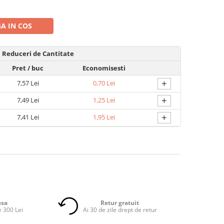
A IN COS
Reduceri de Cantitate
Pret
/ buc
Economisesti
+
7,57 Lei
0,70 Lei
+
7,49 Lei
1,25 Lei
+
7,41 Lei
1,95 Lei
usa
Retur gratuit
 300 Lei
Ai 30 de zile drept de retur