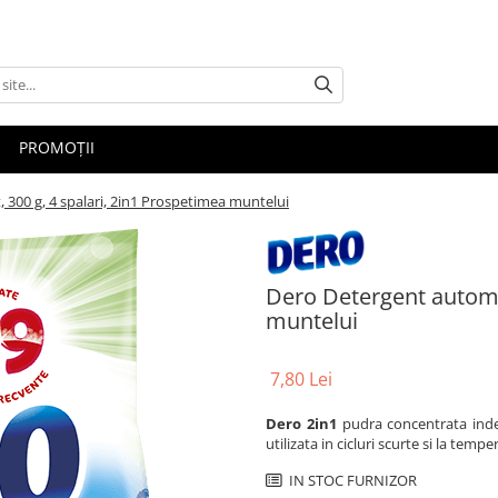
PROMOȚII
300 g, 4 spalari, 2in1 Prospetimea muntelui
Dero Detergent automat
muntelui
7,80 Lei
Dero 2in1
pudra concentrata indep
utilizata in cicluri scurte si la tempe
IN STOC FURNIZOR