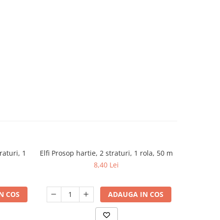
raturi, 1
Elfi Prosop hartie, 2 straturi, 1 rola, 50 m
Zewa Harti
-9%
De
8,40 Lei
N COS
ADAUGA IN COS