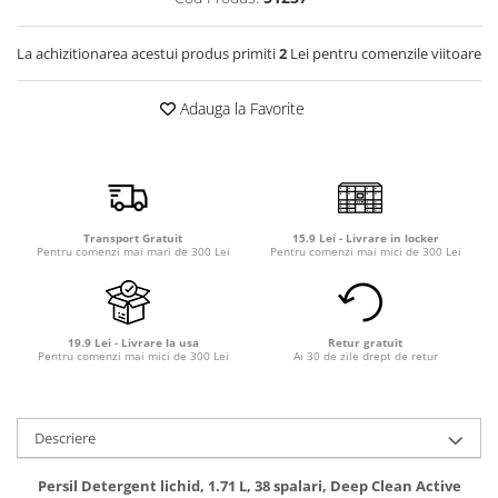
Detergent rufe capsule
Detergent rufe lichid
La achizitionarea acestui produs primiti
2
Lei pentru comenzile viitoare
Detergent rufe pudră
Balsam de rufe
Adauga la Favorite
Înălbitor și îndepărtare pete
Soluții anticalcar, igienizante și
întreținere țesături
Odorizanți
Transport Gratuit
15.9 Lei - Livrare in locker
Odorizanți cameră
Pentru comenzi mai mari de 300 Lei
Pentru comenzi mai mici de 300 Lei
19.9 Lei - Livrare la usa
Retur gratuit
Pentru comenzi mai mici de 300 Lei
Ai 30 de zile drept de retur
Descriere
Persil Detergent lichid, 1.71 L, 38 spalari, Deep Clean Active