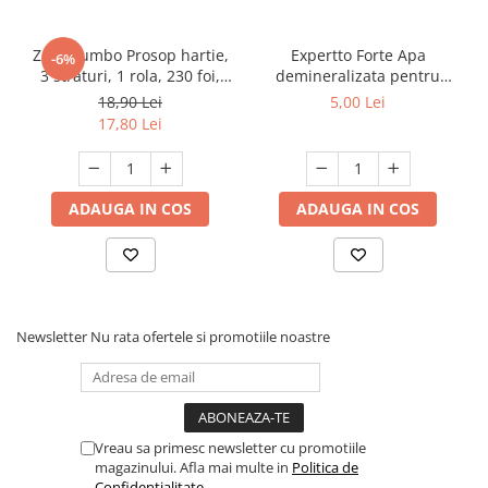
Zewa Jumbo Prosop hartie,
Expertto Forte Apa
-6%
3 straturi, 1 rola, 230 foi,
demineralizata pentru
Premium Expert
fierul de calcat, 1 L, Floral
18,90 Lei
5,00 Lei
17,80 Lei
ADAUGA IN COS
ADAUGA IN COS
Newsletter
Nu rata ofertele si promotiile noastre
Vreau sa primesc newsletter cu promotiile
magazinului. Afla mai multe in
Politica de
Confidentialitate