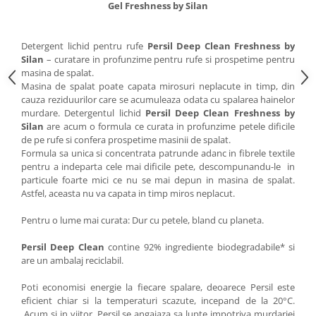
Gel Freshness by Silan
Detergent lichid pentru rufe
Persil Deep Clean Freshness by
Silan
– curatare in profunzime pentru rufe si prospetime pentru
masina de spalat.
Masina de spalat poate capata mirosuri neplacute in timp, din
cauza reziduurilor care se acumuleaza odata cu spalarea hainelor
murdare. Detergentul lichid
Persil Deep Clean Freshness by
Silan
are acum o formula ce curata in profunzime petele dificile
de pe rufe si confera prospetime masinii de spalat.
Formula sa unica si concentrata patrunde adanc in fibrele textile
pentru a indeparta cele mai dificile pete, descompunandu-le in
particule foarte mici ce nu se mai depun in masina de spalat.
Astfel, aceasta nu va capata in timp miros neplacut.
Pentru o lume mai curata: Dur cu petele, bland cu planeta.
Persil Deep Clean
contine 92% ingrediente biodegradabile* si
are un ambalaj reciclabil.
Poti economisi energie la fiecare spalare, deoarece Persil este
eficient chiar si la temperaturi scazute, incepand de la 20°C.
Acum si in viitor, Persil se angajaza sa lupte impotriva murdariei