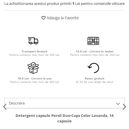
Detergent rufe capsule
La achizitionarea acestui produs primiti
1
Lei pentru comenzile viitoare
Detergent rufe lichid
Adauga la Favorite
Detergent rufe pudră
Balsam de rufe
Înălbitor și îndepărtare pete
Soluții anticalcar, igienizante și
întreținere țesături
Transport Gratuit
15.9 Lei - Livrare in locker
Odorizanți
Pentru comenzi mai mari de 300 Lei
Pentru comenzi mai mici de 300 Lei
Odorizanți cameră
19.9 Lei - Livrare la usa
Retur gratuit
Pentru comenzi mai mici de 300 Lei
Ai 30 de zile drept de retur
Descriere
Detergent capsule Persil Duo-Caps Color Lavanda, 14
capsule