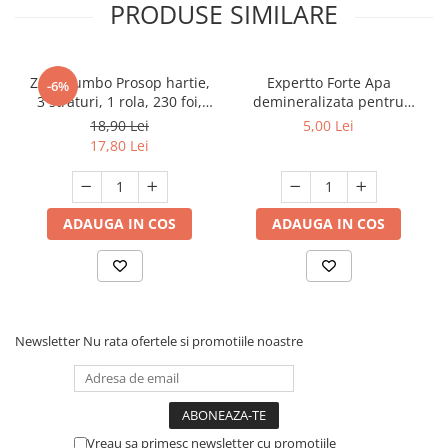
PRODUSE SIMILARE
Zewa Jumbo Prosop hartie,
Expertto Forte Apa
-6%
3 straturi, 1 rola, 230 foi,
demineralizata pentru
Premium Expert
fierul de calcat, 1 L, Floral
18,90 Lei
5,00 Lei
17,80 Lei
ADAUGA IN COS
ADAUGA IN COS
Newsletter
Nu rata ofertele si promotiile noastre
Vreau sa primesc newsletter cu promotiile