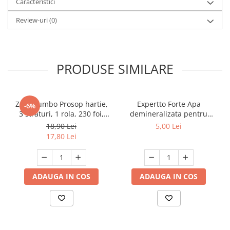
Caracteristici
Review-uri
(0)
PRODUSE SIMILARE
Zewa Jumbo Prosop hartie,
Expertto Forte Apa
-6%
3 straturi, 1 rola, 230 foi,
demineralizata pentru
Premium Expert
fierul de calcat, 1 L, Floral
18,90 Lei
5,00 Lei
17,80 Lei
ADAUGA IN COS
ADAUGA IN COS