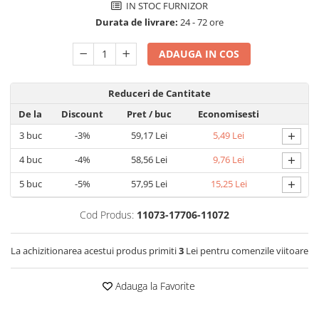
IN STOC FURNIZOR
Detergent rufe capsule
Durata de livrare:
24 - 72 ore
Detergent rufe lichid
Detergent rufe pudră
ADAUGA IN COS
Balsam de rufe
Înălbitor și îndepărtare pete
Reduceri de Cantitate
Soluții anticalcar, igienizante și
De la
Discount
Pret
/ buc
Economisesti
întreținere țesături
Odorizanți
+
3
buc
-3%
59,17 Lei
5,49 Lei
Odorizanți cameră
+
4
buc
-4%
58,56 Lei
9,76 Lei
+
5
buc
-5%
57,95 Lei
15,25 Lei
Cod Produs:
11073-17706-11072
La achizitionarea acestui produs primiti
3
Lei pentru comenzile viitoare
Adauga la Favorite