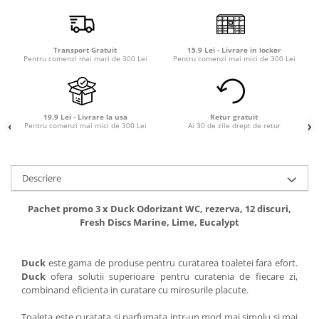
Transport Gratuit
15.9 Lei - Livrare in locker
Pentru comenzi mai mari de 300 Lei
Pentru comenzi mai mici de 300 Lei
19.9 Lei - Livrare la usa
Retur gratuit
Pentru comenzi mai mici de 300 Lei
Ai 30 de zile drept de retur
Descriere
Pachet promo 3 x Duck Odorizant WC, rezerva, 12 discuri,
Fresh Discs Marine, Lime, Eucalypt
Duck
este gama de produse pentru curatarea toaletei fara efort.
Duck
ofera solutii superioare pentru curatenia de fiecare zi,
combinand eficienta in curatare cu mirosurile placute.
Toaleta este curatata si parfumata intr-un mod mai simplu si mai