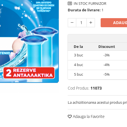
IN STOC FURNIZOR
Durata de livrare:
1
ADAUG
De la
Discount
3
buc
-3%
4
buc
-4%
5
buc
-5%
Cod Produs:
11073
La achizitionarea acestui produs pr
Adauga la Favorite