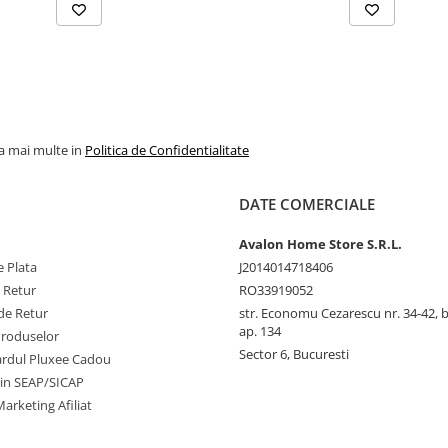
la mai multe in
Politica de Confidentialitate
DATE COMERCIALE
Avalon Home Store S.R.L.
 Plata
J2014014718406
e Retur
RO33919052
de Retur
str. Economu Cezarescu nr. 34-42, bl.
ap. 134
Produselor
Sector 6, Bucuresti
cardul Pluxee Cadou
prin SEAP/SICAP
arketing Afiliat