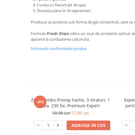
Curata cu fiecare jet de apa;
Dureaza pana la 16 saptamani.
Produsul se prezinta sub forma de gel concentrat, care se a
Formula
Fresh Discs
ofera un scut de protectie activat d
ajutand la combaterea calcarului.
Informatii conformitate produs
Zewa Jumbo Prosop hartie, 3 straturi, 1
Exper
-6%
rola, 230 foi, Premium Expert
pentr
18,90 Lei
17,80 Lei
ADAUGA IN COS