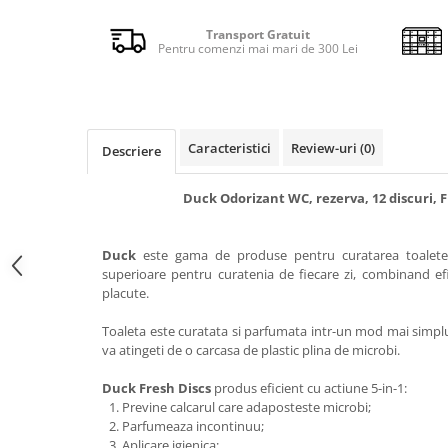
Detergent rufe capsule
Transport Gratuit
Detergent rufe lichid
Pentru comenzi mai mari de 300 Lei
Detergent rufe pudră
Balsam de rufe
Înălbitor și îndepărtare pete
Soluții anticalcar, igienizante și
Caracteristici
Review-uri
(0)
Descriere
întreținere țesături
Odorizanți
Duck Odorizant WC, rezerva, 12 discuri, 
Odorizanți cameră
Duck
este gama de produse pentru curatarea toaletei
superioare pentru curatenia de fiecare zi, combinand efi
placute.
Toaleta este curatata si parfumata intr-un mod mai simplu s
va atingeti de o carcasa de plastic plina de microbi.
Duck Fresh Discs
produs eficient cu actiune 5-in-1:
Previne calcarul care adaposteste microbi;
Parfumeaza incontinuu;
Aplicare igienica;