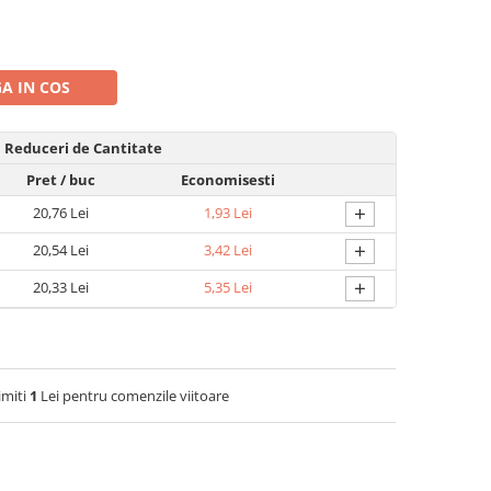
A IN COS
Reduceri de Cantitate
Pret
/ buc
Economisesti
+
20,76 Lei
1,93 Lei
+
20,54 Lei
3,42 Lei
+
20,33 Lei
5,35 Lei
imiti
1
Lei pentru comenzile viitoare