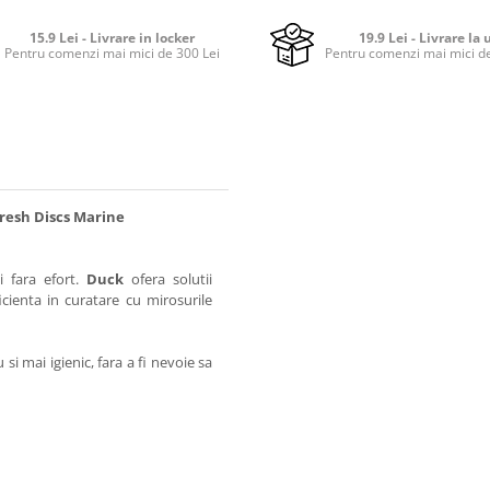
15.9 Lei - Livrare in locker
19.9 Lei - Livrare la 
Pentru comenzi mai mici de 300 Lei
Pentru comenzi mai mici de
Fresh Discs Marine
 fara efort.
Duck
ofera solutii
cienta in curatare cu mirosurile
i mai igienic, fara a fi nevoie sa