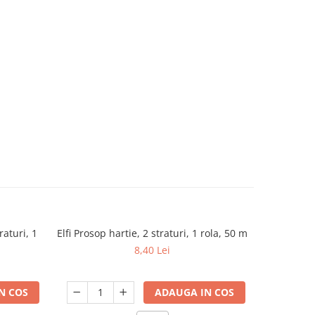
raturi, 1
Elfi Prosop hartie, 2 straturi, 1 rola, 50 m
Zewa Harti
-9%
De
8,40 Lei
N COS
ADAUGA IN COS