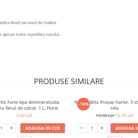
plica direct pe vasul de toaleta.
e apa pe toata suprafata vasului,
PRODUSE SIMILARE
tto Forte Apa demineralizata
Regina Blitz Prosop hartie, 3 st
-16%
u fierul de calcat, 1 L, Floral
rola
5,00 Lei
19,90 Lei
16,70 Lei
ADAUGA IN COS
ADAUGA I