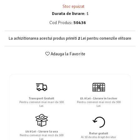
Detergent rufe lichid
Stoc epuizat
Detergent rufe pudră
Durata de livrare:
1
Balsam de rufe
Cod Produs:
50436
Înălbitor și îndepărtare pete
Soluții anticalcar, igienizante și
La achizitionarea acestui produs primiti
2
Lei pentru comenzile viitoare
întreținere țesături
Odorizanți
Adauga la Favorite
Odorizanți cameră
Transport Gratuit
15.9 Lei - Livrare in locker
Pentru comenzi mai mari de 300
Pentru comenzi mai mici de 300
Lei
Lei
19.9 Lei - Livrare la usa
Retur gratuit
Pentru comenzi mai mici de 300
Ai 30 de zile drept de retur
Lei