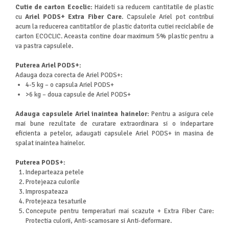
Cutie de carton Ecoclic:
Haideti sa reducem cantitatile de plastic
cu
Ariel PODS+ Extra Fiber Care
. Capsulele Ariel pot contribui
acum la reducerea cantitatilor de plastic datorita cutiei reciclabile de
carton ECOCLIC. Aceasta contine doar maximum 5% plastic pentru a
va pastra capsulele.
Puterea Ariel PODS+:
Adauga doza corecta de Ariel PODS+:
4-5 kg – o capsula Ariel PODS+
>6 kg – doua capsule de Ariel PODS+
Adauga capsulele Ariel inaintea hainelor:
Pentru a asigura cele
mai bune rezultate de curatare extraordinara si o indepartare
eficienta a petelor, adaugati capsulele Ariel PODS+ in masina de
spalat inaintea hainelor.
Puterea PODS+:
Indeparteaza petele
Protejeaza culorile
Improspateaza
Protejeaza tesaturile
Concepute pentru temperaturi mai scazute + Extra Fiber Care:
Protectia culorii, Anti-scamosare si Anti-deformare.