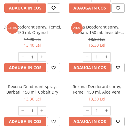
Dezinfectanți WC
Stick
ADAUGA IN COS
ADAUGA IN COS
Odorizanți WC
Roll-on
Soluții anticalcar, piatră și rugină
Igienă orală
Soluții desfundat țevi
Dove Deodorant spray, Femei,
Nivea Deodorant spray,
Apă de gură
-10%
-16%
Hârtie igienică
150 ml, Original
Barbati, 150 ml, Invisible
Pastă de dinți
Black & White Original
Detergenți diverse suprafețe
14,90 Lei
18,30 Lei
Produse pentru ras
13,40 Lei
15,30 Lei
Sticlă și ferestre
After Shave
Covoare și tapițerii
Cremă de ras
Mobilier
Gel de ras
ADAUGA IN COS
ADAUGA IN COS
Inox
Spumă de ras
Curățare universală
Produse pentru ten
Dezinfectanți suprafețe
Rexona Deodorant spray,
Rexona Deodorant spray,
Apă micelară
Detergenți pardoseli
Barbati, 150 ml, Cobalt Dry
Femei, 150 ml, Aloe Vera
Demachiant
13,30 Lei
13,30 Lei
Lemn și parchet
Șervețele demachiante
Gresie, piatră și granit
Îngrijire bebeluși
Universal
ADAUGA IN COS
ADAUGA IN COS
Șervețele umede
Detergenți rufe