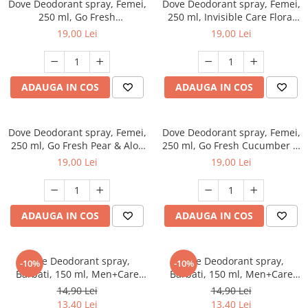
Dove Deodorant spray, Femei,
Dove Deodorant spray, Femei,
250 ml, Go Fresh
250 ml, Invisible Care Floral
Pomegranate & Lemon
Touch
19,00 Lei
19,00 Lei
Verbena
ADAUGA IN COS
ADAUGA IN COS
Dove Deodorant spray, Femei,
Dove Deodorant spray, Femei,
250 ml, Go Fresh Pear & Aloe
250 ml, Go Fresh Cucumber &
Vera
Green Tea
19,00 Lei
19,00 Lei
ADAUGA IN COS
ADAUGA IN COS
Dove Deodorant spray,
Dove Deodorant spray,
-10%
-10%
Barbati, 150 ml, Men+Care
Barbati, 150 ml, Men+Care
Cool Fresh
Extra Fresh
14,90 Lei
14,90 Lei
13,40 Lei
13,40 Lei