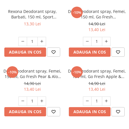
Detergent rufe capsule
Detergent rufe lichid
Rexona Deodorant spray,
Dove Deodorant spray, Femei,
-10%
Barbati, 150 ml, Sport
150 ml, Go Fresh
Detergent rufe pudră
Defence
Pomegranate & Lemon
13,30 Lei
14,90 Lei
Balsam de rufe
Verbena
13,40 Lei
Înălbitor și îndepărtare pete
Soluții anticalcar, igienizante și
întreținere țesături
ADAUGA IN COS
ADAUGA IN COS
Odorizanți
Odorizanți cameră
Dove Deodorant spray, Femei,
Dove Deodorant spray, Femei,
-10%
-10%
150 ml, Go Fresh Pear & Aloe
150 ml, Go Fresh Apple &
Vera
White Tea
14,90 Lei
14,90 Lei
13,40 Lei
13,40 Lei
ADAUGA IN COS
ADAUGA IN COS