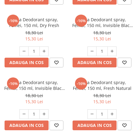
Nivea Deodorant spray,
Nivea Deodorant spray,
-16%
-16%
Femei, 150 ml, Dry Fresh
Femei, 150 ml, Invisible Black
& White Silky Smooth
18,30 Lei
18,30 Lei
15,30 Lei
15,30 Lei
ADAUGA IN COS
ADAUGA IN COS
Nivea Deodorant spray,
Nivea Deodorant spray,
-16%
-16%
Femei, 150 ml, Invisible Black
Femei, 150 ml, Fresh Natural
& White Clear
18,30 Lei
18,30 Lei
15,30 Lei
15,30 Lei
ADAUGA IN COS
ADAUGA IN COS