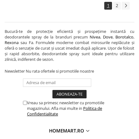
1
2
Bucură-te de protecție eficientă și prospețime instantă cu
deodorantele spray de la branduri precum
Nivea
,
Dove
,
Borotalco
,
Rexona
sau Fa. Formulele moderne combat mirosurile neplăcute și
oferă o senzație de curat și uscat imediat după aplicare. Ușor de folosit
și rapid absorbite, deodorantele spray sunt ideale pentru utilizare
zilnică, indiferent de sezon.
Newsletter
Nu rata ofertele si promotiile noastre
Vreau sa primesc newsletter cu promotiile
magazinului. Afla mai multe in
Politica de
Confidentialitate
HOMEMART.RO