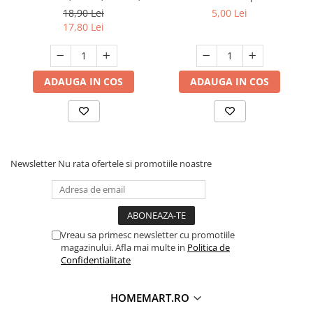
Premium Expert
fierul de calcat, 1 L, Floral
18,90 Lei
5,00 Lei
17,80 Lei
ADAUGA IN COS
ADAUGA IN COS
Newsletter
Nu rata ofertele si promotiile noastre
Vreau sa primesc newsletter cu promotiile
magazinului. Afla mai multe in
Politica de
Confidentialitate
HOMEMART.RO