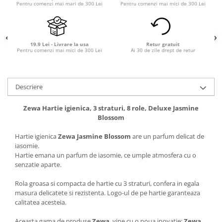
Pentru comenzi mai mari de 300 Lei
Pentru comenzi mai mici de 300 Lei
19.9 Lei - Livrare la usa
Retur gratuit
Pentru comenzi mai mici de 300 Lei
Ai 30 de zile drept de retur
Descriere
Zewa Hartie igienica, 3 straturi, 8 role, Deluxe Jasmine
Blossom
Hartie igienica
Zewa Jasmine Blossom
are un parfum delicat de
iasomie.
Hartie emana un parfum de iasomie, ce umple atmosfera cu o
senzatie aparte.
Rola groasa si compacta de hartie cu 3 straturi, confera in egala
masura delicatete si rezistenta. Logo-ul de pe hartie garanteaza
calitatea acesteia.
Aceasta gama de produse
Zewa
, vine cu o noua inovatie:
Zewa