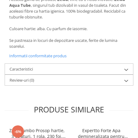
Aqua Tube
, singurul tub dizolvabil in vasul de toaleta. Facut din
aceleasi fibre ca hartia igienica. 100% biodegradabil. Reciclabil ca
tuburile obisnuite.
Culoare hartie: alba. Cu parfum de iasomie.
Se pastreaza in locuri de depozitare uscate, ferite de lumina
soarelui.
Informatii conformitate produs
Caracteristici
Review-uri
(0)
PRODUSE SIMILARE
Zewa Jumbo Prosop hartie,
Expertto Forte Apa
-6%
3 straturi, 1 rola, 230 foi,
demineralizata pentru