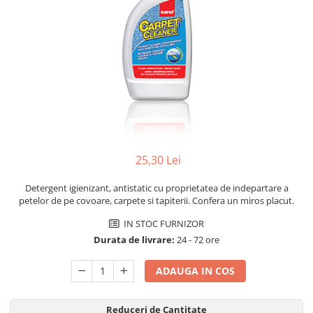
Dezinfectanți WC
Stick
Odorizanți WC
Roll-on
Soluții anticalcar, piatră și rugină
Igienă orală
Soluții desfundat țevi
Apă de gură
Hârtie igienică
Pastă de dinți
Detergenți diverse suprafețe
Produse pentru ras
Sticlă și ferestre
After Shave
Covoare și tapițerii
Cremă de ras
Mobilier
25,30 Lei
Gel de ras
Inox
Spumă de ras
Curățare universală
Detergent igienizant, antistatic cu proprietatea de indepartare a
Produse pentru ten
petelor de pe covoare, carpete si tapiterii. Confera un miros placut.
Dezinfectanți suprafețe
Apă micelară
Detergenți pardoseli
IN STOC FURNIZOR
Demachiant
Durata de livrare:
24 - 72 ore
Lemn și parchet
Șervețele demachiante
Gresie, piatră și granit
ADAUGA IN COS
Îngrijire bebeluși
Universal
Șervețele umede
Detergenți rufe
Reduceri de Cantitate