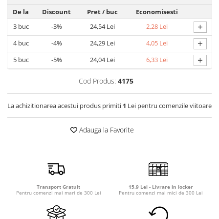
Detergent rufe capsule
De la
Discount
Pret
/ buc
Economisesti
Detergent rufe lichid
+
3
buc
-3%
24,54 Lei
2,28 Lei
Detergent rufe pudră
+
Balsam de rufe
4
buc
-4%
24,29 Lei
4,05 Lei
Înălbitor și îndepărtare pete
+
5
buc
-5%
24,04 Lei
6,33 Lei
Soluții anticalcar, igienizante și
întreținere țesături
Cod Produs:
4175
Odorizanți
La achizitionarea acestui produs primiti
1
Lei pentru comenzile viitoare
Odorizanți cameră
Adauga la Favorite
Transport Gratuit
15.9 Lei - Livrare in locker
Pentru comenzi mai mari de 300 Lei
Pentru comenzi mai mici de 300 Lei