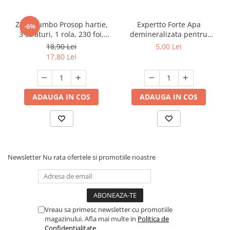
Zewa Jumbo Prosop hartie,
Expertto Forte Apa
-6%
3 straturi, 1 rola, 230 foi,
demineralizata pentru
Premium Expert
fierul de calcat, 1 L, Floral
18,90 Lei
5,00 Lei
17,80 Lei
ADAUGA IN COS
ADAUGA IN COS
Newsletter
Nu rata ofertele si promotiile noastre
Vreau sa primesc newsletter cu promotiile
magazinului. Afla mai multe in
Politica de
Confidentialitate