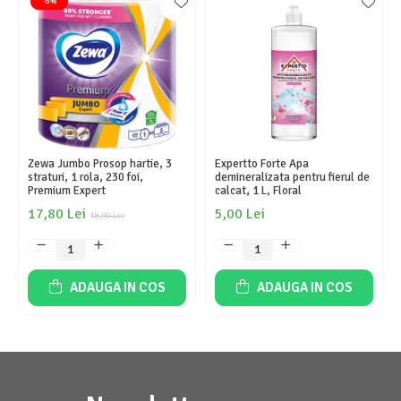
-6%
Zewa Jumbo Prosop hartie, 3
Expertto Forte Apa
straturi, 1 rola, 230 foi,
demineralizata pentru fierul de
Premium Expert
calcat, 1 L, Floral
17,80 Lei
5,00 Lei
18,90 Lei
ADAUGA IN COS
ADAUGA IN COS