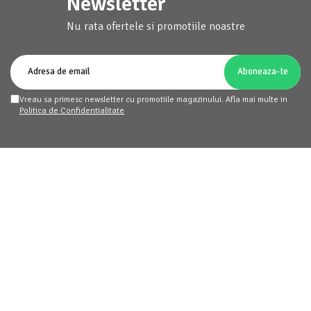
Newsletter
Nu rata ofertele si promotiile noastre
Vreau sa primesc newsletter cu promotiile magazinului. Afla mai multe in
Politica de Confidentialitate
homemart.ro
Clienti
Date comerciale
Suport clienti
Luni - Vineri: 09:30 - 17:30
contact@homemart.ro