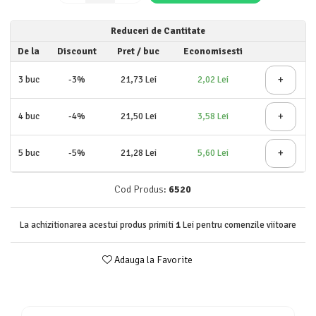
Detergent rufe lichid
Detergent rufe pudră
Reduceri de Cantitate
Balsam de rufe
De la
Discount
Pret
/ buc
Economisesti
Înălbitor și îndepărtare pete
+
3
buc
-3%
21,73 Lei
2,02 Lei
Soluții anticalcar, igienizante și
întreținere țesături
+
4
buc
-4%
21,50 Lei
3,58 Lei
Odorizanți
Odorizanți cameră
+
5
buc
-5%
21,28 Lei
5,60 Lei
Cod Produs:
6520
La achizitionarea acestui produs primiti
1
Lei pentru comenzile viitoare
Adauga la Favorite