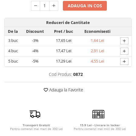
Detergent rufe capsule
ADAUGA IN COS
Detergent rufe lichid
Detergent rufe pudră
Reduceri de Cantitate
Balsam de rufe
De la
Discount
Pret
/ buc
Economisesti
Înălbitor și îndepărtare pete
+
3
buc
-3%
17,65 Lei
1,64 Lei
Soluții anticalcar, igienizante și
întreținere țesături
+
4
buc
-4%
17,47 Lei
2,91 Lei
Odorizanți
+
5
buc
-5%
17,29 Lei
4,55 Lei
Odorizanți cameră
Cod Produs:
0872
Adauga la Favorite
Transport Gratuit
15.9 Lei - Livrare in locker
Pentru comenzi mai mari de 300 Lei
Pentru comenzi mai mici de 300 Lei