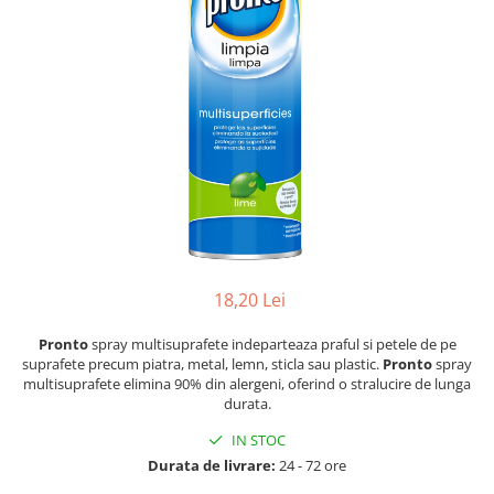
Dezinfectanți WC
Stick
Odorizanți WC
Roll-on
Soluții anticalcar, piatră și rugină
Igienă orală
Soluții desfundat țevi
Apă de gură
Hârtie igienică
Pastă de dinți
Detergenți diverse suprafețe
Produse pentru ras
Sticlă și ferestre
After Shave
Covoare și tapițerii
Cremă de ras
Mobilier
Gel de ras
Inox
Spumă de ras
Curățare universală
18,20 Lei
Produse pentru ten
Dezinfectanți suprafețe
Pronto
spray multisuprafete indeparteaza praful si petele de pe
Apă micelară
Detergenți pardoseli
suprafete precum piatra, metal, lemn, sticla sau plastic.
Pronto
spray
Demachiant
multisuprafete elimina 90% din alergeni, oferind o stralucire de lunga
Lemn și parchet
Șervețele demachiante
durata.
Gresie, piatră și granit
Îngrijire bebeluși
IN STOC
Universal
Durata de livrare:
24 - 72 ore
Șervețele umede
Detergenți rufe