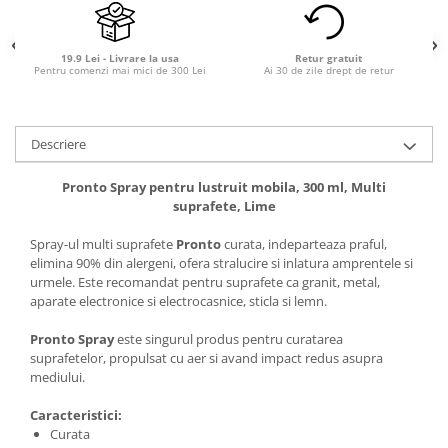
19.9 Lei - Livrare la usa
Retur gratuit
Pentru comenzi mai mici de 300 Lei
Ai 30 de zile drept de retur
Descriere
Pronto Spray pentru lustruit mobila, 300 ml, Multi
suprafete, Lime
Spray-ul multi suprafete
Pronto
curata, indeparteaza praful,
elimina 90% din alergeni, ofera stralucire si inlatura amprentele si
urmele. Este recomandat pentru suprafete ca granit, metal,
aparate electronice si electrocasnice, sticla si lemn.
Pronto Spray
este singurul produs pentru curatarea
suprafetelor, propulsat cu aer si avand impact redus asupra
mediului.
Caracteristici:
Curata