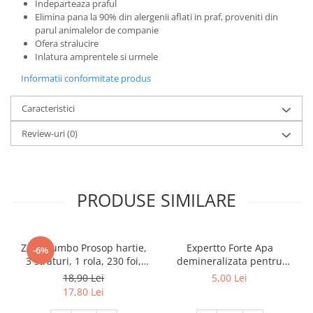
Indeparteaza praful
Elimina pana la 90% din alergenii aflati in praf, proveniti din
parul animalelor de companie
Ofera stralucire
Inlatura amprentele si urmele
Informatii conformitate produs
Caracteristici
Review-uri
(0)
PRODUSE SIMILARE
Zewa Jumbo Prosop hartie,
Expertto Forte Apa
-6%
3 straturi, 1 rola, 230 foi,
demineralizata pentru
Premium Expert
fierul de calcat, 1 L, Floral
18,90 Lei
5,00 Lei
17,80 Lei