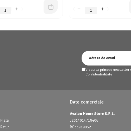
Vreau sa primesc newsletter 
Confidentialitate
Date comerciale
Avalon Home Store S.R.L.
Plata
J2014014718406
 Retur
RO33919052