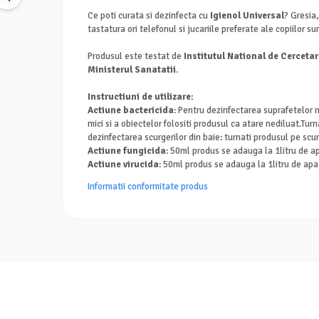
Ce poti curata si dezinfecta cu
Igienol Universal
? Gresia,
tastatura ori telefonul si jucariile preferate ale copiilor 
Produsul este testat de
Institutul National de Cercet
Ministerul Sanatatii
.
Instructiuni de utilizare:
Actiune bactericida
: Pentru dezinfectarea suprafetelor m
mici si a obiectelor folositi produsul ca atare nediluat.Tu
dezinfectarea scurgerilor din baie: turnati produsul pe scu
Actiune fungicida
: 50ml produs se adauga la 1litru de a
Actiune virucida
: 50ml produs se adauga la 1litru de apa
Informatii conformitate produs