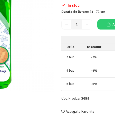
In stoc
Durata de livrare:
24 - 72 ore
A
De la
Discount
3
buc
-3%
4
buc
-4%
5
buc
-5%
Cod Produs:
3059
Adauga la Favorite