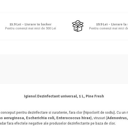
15.9 Lei - Livrare in locker
19.9 Lei - Livrare la
Pentru comenzi mai mici de 300 Lei
Pentru comenzi mai mici d
Igienol Dezinfectant universal, 1 L, Pine Fresh
conceput pentru dezinfectare si curatenie, fara clor (hipoclorit de sodiu). Cu un
 aeruginosa, Escherichia coli, Enterococcus hirae
), virusuri (
Adenovirus,
asadar fara efectele negative ale produselor dezinfectante pe baza de clor.