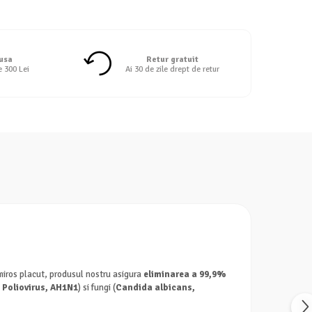
 usa
Retur gratuit
e 300 Lei
Ai 30 de zile drept de retur
 miros placut, produsul nostru asigura
eliminarea a 99,9%
 Poliovirus, AH1N1
) si fungi (
Candida albicans,