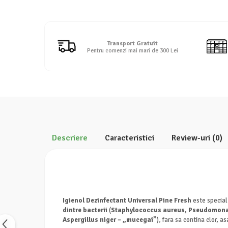
Detergent rufe lichid
Detergent rufe pudră
Balsam de rufe
Transport Gratuit
Înălbitor și îndepărtare pete
Pentru comenzi mai mari de 300 Lei
Soluții anticalcar, igienizante și
întreținere țesături
Odorizanți
Odorizanți cameră
Descriere
Caracteristici
Review-uri
(0)
Igienol Dezinfectant Universal Pine Fresh
este special 
dintre bacterii
(
Staphylococcus aureus, Pseudomonas
Aspergillus niger – „mucegai”
), fara sa contina clor, 