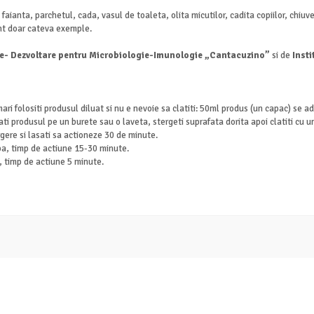
 faianta, parchetul, cada, vasul de toaleta, olita micutilor, cadita copiilor, chiuv
sunt doar cateva exemple.
are- Dezvoltare pentru Microbiologie-Imunologie „Cantacuzino”
si de
Insti
ari folositi produsul diluat si nu e nevoie sa clatiti: 50ml produs (un capac) se 
rnati produsul pe un burete sau o laveta, stergeti suprafata dorita apoi clatiti cu
rgere si lasati sa actioneze 30 de minute.
pa, timp de actiune 15-30 minute.
, timp de actiune 5 minute.