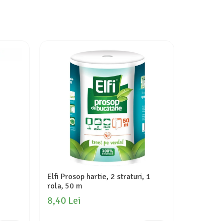
-9%
Elfi Prosop hartie, 2 straturi, 1
Zewa Har
rola, 50 m
role, D
8,40 Lei
18,10 