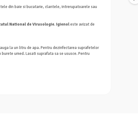
etele din baie si bucatarie, clantele, intrerupatoarele sau
tutul National de Virusologie
.
Igienol
este avizat de
adauga la un litru de apa. Pentru dezinfectarea suprafetelor
 un burete umed. Lasati suprafata sa se ususce. Pentru