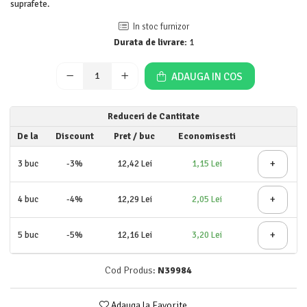
suprafete.
Detergent rufe lichid
In stoc furnizor
Detergent rufe pudră
Durata de livrare:
1
Balsam de rufe
Înălbitor și îndepărtare pete
ADAUGA IN COS
Soluții anticalcar, igienizante și
întreținere țesături
Odorizanți
Reduceri de Cantitate
Odorizanți cameră
De la
Discount
Pret
/ buc
Economisesti
+
3
buc
-3%
12,42 Lei
1,15 Lei
+
4
buc
-4%
12,29 Lei
2,05 Lei
+
5
buc
-5%
12,16 Lei
3,20 Lei
Cod Produs:
N39984
Adauga la Favorite