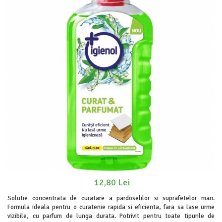
Odorizanți WC
Stick
Soluții anticalcar, piatră și rugină
Roll-on
Soluții desfundat țevi
Igienă orală
Hârtie igienică
Apă de gură
Detergenți diverse suprafețe
Pastă de dinți
Sticlă și ferestre
Produse pentru ras
Covoare și tapițerii
After Shave
Mobilier
Cremă de ras
Inox
Gel de ras
Curățare universală
Spumă de ras
Dezinfectanți suprafețe
Produse pentru ten
Detergenți pardoseli
Apă micelară
Lemn și parchet
Demachiant
Gresie, piatră și granit
12,80 Lei
Șervețele demachiante
Universal
Îngrijire bebeluși
Solutie concentrata de curatare a pardoselilor si suprafetelor mari.
Detergenți rufe
Formula ideala pentru o curatenie rapida si eficienta, fara sa lase urme
Șervețele umede
vizibile, cu parfum de lunga durata. Potrivit pentru toate tipurile de
Detergent rufe capsule