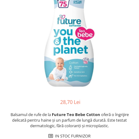
Dezinfectanți WC
Stick
Odorizanți WC
Roll-on
Soluții anticalcar, piatră și rugină
Igienă orală
Soluții desfundat țevi
Apă de gură
Hârtie igienică
Pastă de dinți
Detergenți diverse suprafețe
Produse pentru ras
Sticlă și ferestre
After Shave
Covoare și tapițerii
Cremă de ras
Mobilier
Gel de ras
Inox
Spumă de ras
Curățare universală
Produse pentru ten
Dezinfectanți suprafețe
Apă micelară
Detergenți pardoseli
28,70 Lei
Demachiant
Lemn și parchet
Șervețele demachiante
Balsamul de rufe de la
Future Teo Bebe Cotton
oferă o îngrijire
Gresie, piatră și granit
delicată pentru haine și un parfum de lungă durată. Este testat
Îngrijire bebeluși
Universal
dermatologic, fără coloranți și microplastic.
Șervețele umede
Detergenți rufe
IN STOC FURNIZOR