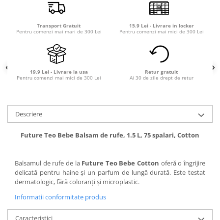
Transport Gratuit
15.9 Lei - Livrare in locker
Pentru comenzi mai mari de 300 Lei
Pentru comenzi mai mici de 300 Lei
19.9 Lei - Livrare la usa
Retur gratuit
Pentru comenzi mai mici de 300 Lei
Ai 30 de zile drept de retur
Descriere
Future Teo Bebe Balsam de rufe, 1.5 L, 75 spalari, Cotton
Balsamul de rufe de la
Future Teo Bebe Cotton
oferă o îngrijire
delicată pentru haine și un parfum de lungă durată. Este testat
dermatologic, fără coloranți și microplastic.
Informatii conformitate produs
Caracteristici