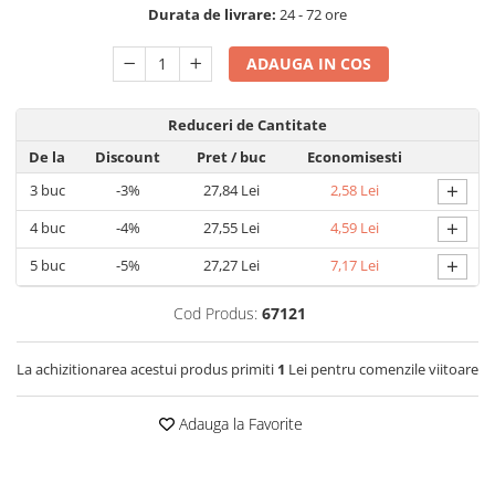
Detergent rufe capsule
Durata de livrare:
24 - 72 ore
Detergent rufe lichid
ADAUGA IN COS
Detergent rufe pudră
Balsam de rufe
Reduceri de Cantitate
Înălbitor și îndepărtare pete
Soluții anticalcar, igienizante și
De la
Discount
Pret
/ buc
Economisesti
întreținere țesături
+
3
buc
-3%
27,84 Lei
2,58 Lei
Odorizanți
+
4
buc
-4%
27,55 Lei
4,59 Lei
Odorizanți cameră
+
5
buc
-5%
27,27 Lei
7,17 Lei
Cod Produs:
67121
La achizitionarea acestui produs primiti
1
Lei pentru comenzile viitoare
Adauga la Favorite