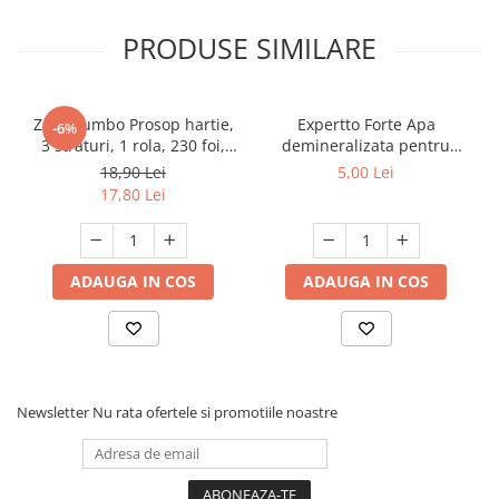
PRODUSE SIMILARE
Zewa Jumbo Prosop hartie,
Expertto Forte Apa
-6%
3 straturi, 1 rola, 230 foi,
demineralizata pentru
Premium Expert
fierul de calcat, 1 L, Floral
18,90 Lei
5,00 Lei
17,80 Lei
ADAUGA IN COS
ADAUGA IN COS
Newsletter
Nu rata ofertele si promotiile noastre