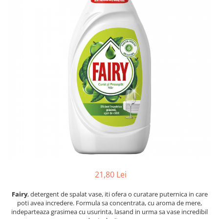
Dezinfectanți WC
Stick
Odorizanți WC
Roll-on
Soluții anticalcar, piatră și rugină
Igienă orală
Soluții desfundat țevi
Apă de gură
Hârtie igienică
Pastă de dinți
Detergenți diverse suprafețe
Produse pentru ras
Sticlă și ferestre
After Shave
Covoare și tapițerii
Cremă de ras
Mobilier
Gel de ras
Inox
Spumă de ras
Curățare universală
Produse pentru ten
Dezinfectanți suprafețe
Apă micelară
Detergenți pardoseli
Demachiant
Lemn și parchet
21,80 Lei
Șervețele demachiante
Gresie, piatră și granit
Îngrijire bebeluși
Fairy
, detergent de spalat vase, iti ofera o curatare puternica in care
Universal
poti avea incredere. Formula sa concentrata, cu aroma de mere,
Șervețele umede
Detergenți rufe
indeparteaza grasimea cu usurinta, lasand in urma sa vase incredibil