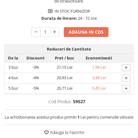
de stralucitoare.
Detergent rufe capsule
Detergent rufe lichid
IN STOC FURNIZOR
Durata de livrare:
24 - 72 ore
Detergent rufe pudră
Balsam de rufe
ADAUGA IN COS
Înălbitor și îndepărtare pete
Soluții anticalcar, igienizante și
Reduceri de Cantitate
întreținere țesături
Odorizanți
De la
Discount
Pret
/ buc
Economisesti
+
Odorizanți cameră
3
buc
-3%
21,15 Lei
1,96 Lei
+
4
buc
-4%
20,93 Lei
3,49 Lei
+
5
buc
-5%
20,71 Lei
5,45 Lei
Cod Produs:
59527
La achizitionarea acestui produs primiti
1
Lei pentru comenzile viitoare
Adauga la Favorite