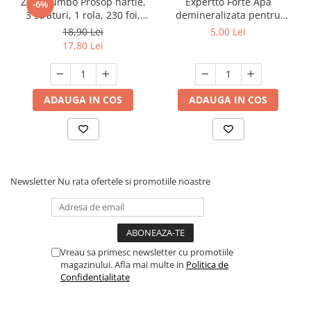
Zewa Jumbo Prosop hartie,
Expertto Forte Apa
-6%
3 straturi, 1 rola, 230 foi,
demineralizata pentru
Premium Expert
fierul de calcat, 1 L, Floral
18,90 Lei
5,00 Lei
17,80 Lei
ADAUGA IN COS
ADAUGA IN COS
Newsletter
Nu rata ofertele si promotiile noastre
Vreau sa primesc newsletter cu promotiile
magazinului. Afla mai multe in
Politica de
Confidentialitate