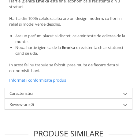
Hartie igienica
Emeka
este fina, economica si rezistenta din 3
straturi.
Hartia din 100% celuloza alba are un design modern, cu flori in
relief si model verde deschis.
Are un parfum placut si discret, ce aminteste de adierea de la
munte.
Noua hartie igienica de la
Emeka
e rezistenta chiar si atunci
cand se uda.
In acest fel nu trebuie sa folositi prea multa de fiecare data si
economisiti bani.
Informatii conformitate produs
Caracteristici
Review-uri
(0)
PRODUSE SIMILARE