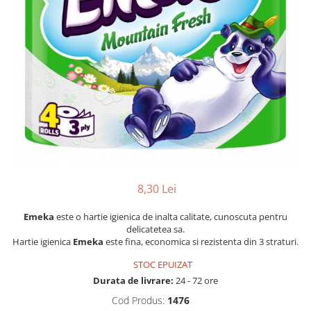
Dezinfectanți WC
Stick
Odorizanți WC
Roll-on
Soluții anticalcar, piatră și rugină
Igienă orală
Soluții desfundat țevi
Apă de gură
Hârtie igienică
Pastă de dinți
Detergenți diverse suprafețe
Produse pentru ras
Sticlă și ferestre
After Shave
Covoare și tapițerii
Cremă de ras
Mobilier
Gel de ras
Inox
Spumă de ras
Curățare universală
8,30 Lei
Produse pentru ten
Dezinfectanți suprafețe
Emeka
este o hartie igienica de inalta calitate, cunoscuta pentru
Apă micelară
Detergenți pardoseli
delicatetea sa.
Demachiant
Hartie igienica
Emeka
este fina, economica si rezistenta din 3 straturi.
Lemn și parchet
Șervețele demachiante
Gresie, piatră și granit
STOC EPUIZAT
Îngrijire bebeluși
Universal
Durata de livrare:
24 - 72 ore
Șervețele umede
Detergenți rufe
Cod Produs:
1476