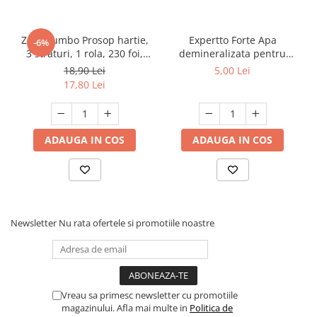
Zewa Jumbo Prosop hartie,
Expertto Forte Apa
-6%
3 straturi, 1 rola, 230 foi,
demineralizata pentru
Premium Expert
fierul de calcat, 1 L, Floral
18,90 Lei
5,00 Lei
17,80 Lei
ADAUGA IN COS
ADAUGA IN COS
Newsletter
Nu rata ofertele si promotiile noastre
Vreau sa primesc newsletter cu promotiile
magazinului. Afla mai multe in
Politica de