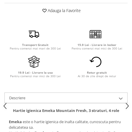
Detergent rufe capsule
Adauga la Favorite
Detergent rufe lichid
Detergent rufe pudră
Balsam de rufe
Înălbitor și îndepărtare pete
Soluții anticalcar, igienizante și
Transport Gratuit
15.9 Lei - Livrare in locker
întreținere țesături
Pentru comenzi mai mari de 300 Lei
Pentru comenzi mai mici de 300 Lei
Odorizanți
Odorizanți cameră
19.9 Lei - Livrare la usa
Retur gratuit
Pentru comenzi mai mici de 300 Lei
Ai 30 de zile drept de retur
Descriere
Hartie igienica Emeka Mountain Fresh, 3 straturi, 4 role
Emeka
este o hartie igienica de inalta calitate, cunoscuta pentru
delicatetea sa.