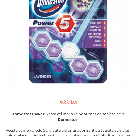
Dezinfectanți WC
Stick
Odorizanți WC
Roll-on
Soluții anticalcar, piatră și rugină
Igienă orală
Soluții desfundat țevi
Apă de gură
Hârtie igienică
Pastă de dinți
Detergenți diverse suprafețe
Produse pentru ras
Sticlă și ferestre
After Shave
Covoare și tapițerii
Cremă de ras
Mobilier
Gel de ras
Inox
Spumă de ras
Curățare universală
Produse pentru ten
Dezinfectanți suprafețe
Apă micelară
Detergenți pardoseli
6,80 Lei
Demachiant
Lemn și parchet
Șervețele demachiante
Domestos Power 5
este cel mai bun odorizant de toaleta de la
Gresie, piatră și granit
Îngrijire bebeluși
Domestos
.
Universal
Șervețele umede
Detergenți rufe
Acesta combina cele 5 atribute ale unui odorizant de toaleta complet:
miros placut, spuma bogata, lasa vasul de toaleta stralucitor, previne