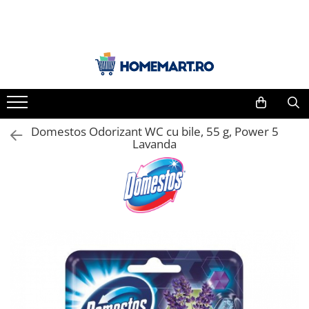
PRODUSE CURĂȚENIE
ÎNGRIJIRE PERSONALĂ
Bucătărie
Îngrijirea părului
Curățare bucătărie
Șampoane
Curățare aragaz, plită, cuptor și
Balsam de păr
grill
Domestos Odorizant WC cu bile, 55 g, Power 5
Mască de păr
Lavanda
Degresanți
Îngrijirea corpului
Detergenți mașina de spălat vase
Săpun
Detergenți vase
Gel de duș
Detergenți universali
Loțiune de corp
Prosoape de hârtie și șervețele
Creme
Bureți de vase și lavete
Igienă intimă
Saci menajeri
Șervețele umede
Baie și toaletă
Deodorante
Curățare baie
Spray