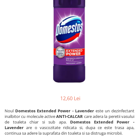
Dezinfectanți WC
Stick
Odorizanți WC
Roll-on
Soluții anticalcar, piatră și rugină
Igienă orală
Soluții desfundat țevi
Apă de gură
Hârtie igienică
Pastă de dinți
Detergenți diverse suprafețe
Produse pentru ras
Sticlă și ferestre
After Shave
Covoare și tapițerii
Cremă de ras
Mobilier
Gel de ras
Inox
Spumă de ras
Curățare universală
Produse pentru ten
Dezinfectanți suprafețe
Apă micelară
12,60 Lei
Detergenți pardoseli
Demachiant
Lemn și parchet
Noul
Domestos Extended Power - Lavender
este un dezinfectant
Șervețele demachiante
inalbitor cu molecule active
ANTI-CALCAR
care adera la peretii vasului
Gresie, piatră și granit
Îngrijire bebeluși
de toaleta chiar si sub apa.
Domestos Extended Power -
Universal
Lavender
are o vascozitate ridicata si, dupa ce este trasa apa,
Șervețele umede
Detergenți rufe
continua sa adere la suprafata din toaleta si sa distruga microbii.