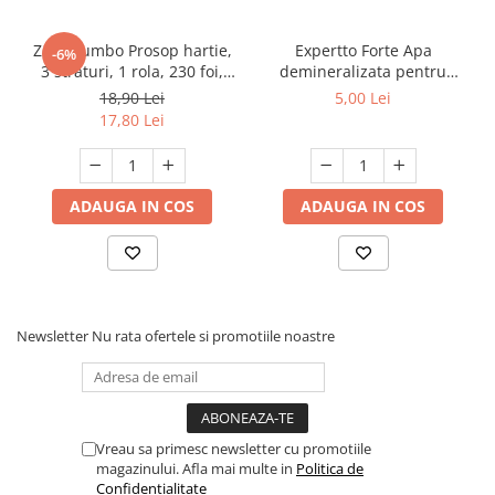
Zewa Jumbo Prosop hartie,
Expertto Forte Apa
-6%
3 straturi, 1 rola, 230 foi,
demineralizata pentru
Premium Expert
fierul de calcat, 1 L, Floral
18,90 Lei
5,00 Lei
17,80 Lei
ADAUGA IN COS
ADAUGA IN COS
Newsletter
Nu rata ofertele si promotiile noastre
Vreau sa primesc newsletter cu promotiile
magazinului. Afla mai multe in
Politica de
Confidentialitate