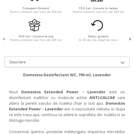
Transport Gratuit
15.9 Lei - Livrare in locker
Pentru comenzi mai mari de 300 Lei
Pentru comenzi mai mici de 300 Lei
19.9 Lei - Livrare la usa
Retur gratuit
Pentru comenzi mai mici de 300 Lei
Ai 30 de zile drept de retur
Descriere
Domestos Dezinfectant WC, 750 ml, Lavender
Noul
Domestos Extended Power - Lavender
este un
dezinfectant inalbitor cu molecule active
ANTI-CALCAR
care
adera la peretii vasului de toaleta chiar si sub apa.
Domestos
Extended Power - Lavender
are o vascozitate ridicata si, dupa
ce este trasa apa, continua sa adere la suprafata din toaleta si sa
distruga microbii.
Concentrat (pentru protectie indelungata impotriva microbilor