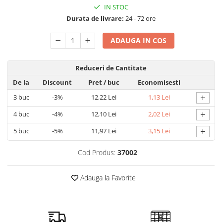
Detergent rufe capsule
IN STOC
Detergent rufe lichid
Durata de livrare:
24 - 72 ore
Detergent rufe pudră
ADAUGA IN COS
Balsam de rufe
Înălbitor și îndepărtare pete
Reduceri de Cantitate
Soluții anticalcar, igienizante și
întreținere țesături
De la
Discount
Pret
/ buc
Economisesti
Odorizanți
+
3
buc
-3%
12,22 Lei
1,13 Lei
Odorizanți cameră
+
4
buc
-4%
12,10 Lei
2,02 Lei
+
5
buc
-5%
11,97 Lei
3,15 Lei
Cod Produs:
37002
Adauga la Favorite