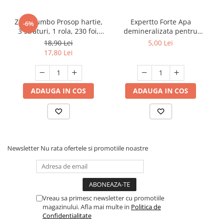
Zewa Jumbo Prosop hartie,
Expertto Forte Apa
-6%
3 straturi, 1 rola, 230 foi,
demineralizata pentru
Premium Expert
fierul de calcat, 1 L, Floral
18,90 Lei
5,00 Lei
17,80 Lei
ADAUGA IN COS
ADAUGA IN COS
Newsletter
Nu rata ofertele si promotiile noastre
Vreau sa primesc newsletter cu promotiile
magazinului. Afla mai multe in
Politica de
Confidentialitate