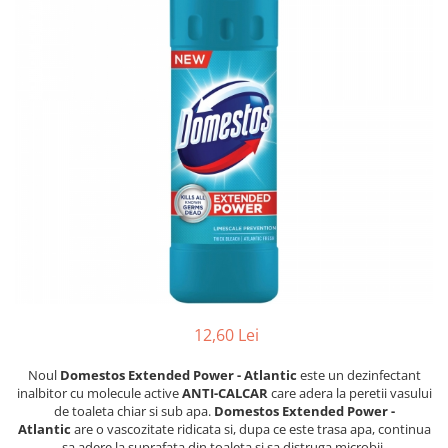
Dezinfectanți WC
Stick
Odorizanți WC
Roll-on
Soluții anticalcar, piatră și rugină
Igienă orală
Soluții desfundat țevi
Apă de gură
Hârtie igienică
Pastă de dinți
Detergenți diverse suprafețe
Produse pentru ras
Sticlă și ferestre
After Shave
Covoare și tapițerii
Cremă de ras
Mobilier
Gel de ras
Inox
Spumă de ras
Curățare universală
Produse pentru ten
Dezinfectanți suprafețe
Apă micelară
Detergenți pardoseli
12,60 Lei
Demachiant
Lemn și parchet
Șervețele demachiante
Noul
Domestos Extended Power - Atlantic
este un dezinfectant
Gresie, piatră și granit
Îngrijire bebeluși
inalbitor cu molecule active
ANTI-CALCAR
care adera la peretii vasului
Universal
de toaleta chiar si sub apa.
Domestos Extended Power -
Șervețele umede
Detergenți rufe
Atlantic
are o vascozitate ridicata si, dupa ce este trasa apa, continua
sa adere la suprafata din toaleta si sa distruga microbii.