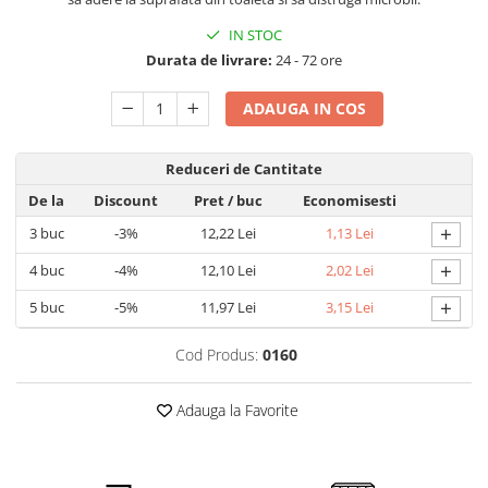
Detergent rufe capsule
IN STOC
Detergent rufe lichid
Durata de livrare:
24 - 72 ore
Detergent rufe pudră
Balsam de rufe
ADAUGA IN COS
Înălbitor și îndepărtare pete
Soluții anticalcar, igienizante și
Reduceri de Cantitate
întreținere țesături
De la
Discount
Pret
/ buc
Economisesti
Odorizanți
+
3
buc
-3%
12,22 Lei
1,13 Lei
Odorizanți cameră
+
4
buc
-4%
12,10 Lei
2,02 Lei
+
5
buc
-5%
11,97 Lei
3,15 Lei
Cod Produs:
0160
Adauga la Favorite