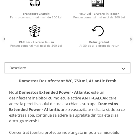
Transport Gratuit
15.9 Lei - Livrare in locker
Pentru comenzi mai mari de 300 Lei
Pentru comenzi mai mici de 300 Lei
19.9 Lei - Livrare la usa
Retur gratuit
Pentru comenzi mai mici de 300 Lei
Ai 30 de zile drept de retur
Descriere
Domestos Dezinfectant WC, 750 ml, Atlantic Fresh
Noul
Domestos Extended Power - Atlantic
este un
dezinfectant inalbitor cu molecule active
ANTI-CALCAR
care
adera la peretii vasului de toaleta chiar si sub apa.
Domestos
Extended Power - Atlantic
are o vascozitate ridicata si, dupa ce
este trasa apa, continua sa adere la suprafata din toaleta si sa
distruga microbii.
Concentrat (pentru protectie indelungata impotriva microbilor