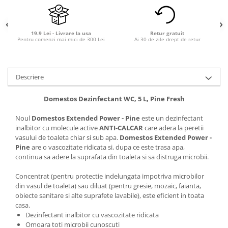
19.9 Lei - Livrare la usa
Retur gratuit
Pentru comenzi mai mici de 300 Lei
Ai 30 de zile drept de retur
Descriere
Domestos Dezinfectant WC, 5 L, Pine Fresh
Noul
Domestos Extended Power - Pine
este un dezinfectant
inalbitor cu molecule active
ANTI-CALCAR
care adera la peretii
vasului de toaleta chiar si sub apa.
Domestos Extended Power -
Pine
are o vascozitate ridicata si, dupa ce este trasa apa,
continua sa adere la suprafata din toaleta si sa distruga microbii.
Concentrat (pentru protectie indelungata impotriva microbilor
din vasul de toaleta) sau diluat (pentru gresie, mozaic, faianta,
obiecte sanitare si alte suprafete lavabile), este eficient in toata
casa.
Dezinfectant inalbitor cu vascozitate ridicata
Omoara toti microbii cunoscuti