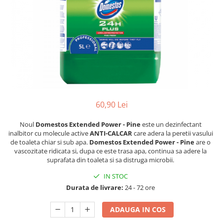
Dezinfectanți WC
Stick
Odorizanți WC
Roll-on
Soluții anticalcar, piatră și rugină
Igienă orală
Soluții desfundat țevi
Apă de gură
Hârtie igienică
Pastă de dinți
Detergenți diverse suprafețe
Produse pentru ras
Sticlă și ferestre
After Shave
Covoare și tapițerii
Cremă de ras
60,90 Lei
Mobilier
Gel de ras
Inox
Noul
Domestos Extended Power - Pine
este un dezinfectant
Spumă de ras
Curățare universală
inalbitor cu molecule active
ANTI-CALCAR
care adera la peretii vasului
Produse pentru ten
de toaleta chiar si sub apa.
Domestos Extended Power - Pine
are o
Dezinfectanți suprafețe
vascozitate ridicata si, dupa ce este trasa apa, continua sa adere la
Apă micelară
Detergenți pardoseli
suprafata din toaleta si sa distruga microbii.
Demachiant
Lemn și parchet
IN STOC
Șervețele demachiante
Gresie, piatră și granit
Durata de livrare:
24 - 72 ore
Îngrijire bebeluși
Universal
Șervețele umede
ADAUGA IN COS
Detergenți rufe