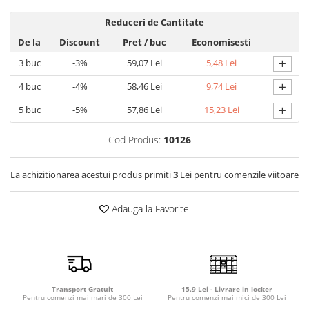
Detergent rufe capsule
Reduceri de Cantitate
Detergent rufe lichid
De la
Discount
Pret
/ buc
Economisesti
Detergent rufe pudră
Balsam de rufe
+
3
buc
-3%
59,07 Lei
5,48 Lei
Înălbitor și îndepărtare pete
+
4
buc
-4%
58,46 Lei
9,74 Lei
Soluții anticalcar, igienizante și
+
5
buc
-5%
57,86 Lei
15,23 Lei
întreținere țesături
Odorizanți
Cod Produs:
10126
Odorizanți cameră
La achizitionarea acestui produs primiti
3
Lei pentru comenzile viitoare
Adauga la Favorite
Transport Gratuit
15.9 Lei - Livrare in locker
Pentru comenzi mai mari de 300 Lei
Pentru comenzi mai mici de 300 Lei