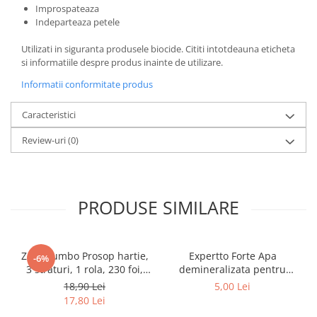
Improspateaza
Indeparteaza petele
Utilizati in siguranta produsele biocide. Cititi intotdeauna eticheta
si informatiile despre produs inainte de utilizare.
Informatii conformitate produs
Caracteristici
Review-uri
(0)
PRODUSE SIMILARE
Zewa Jumbo Prosop hartie,
Expertto Forte Apa
-6%
3 straturi, 1 rola, 230 foi,
demineralizata pentru
Premium Expert
fierul de calcat, 1 L, Floral
18,90 Lei
5,00 Lei
17,80 Lei