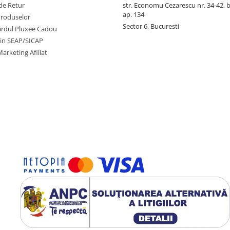
de Retur
str. Economu Cezarescu nr. 34-42, bl.
ap. 134
Produselor
Sector 6, Bucuresti
cardul Pluxee Cadou
prin SEAP/SICAP
arketing Afiliat