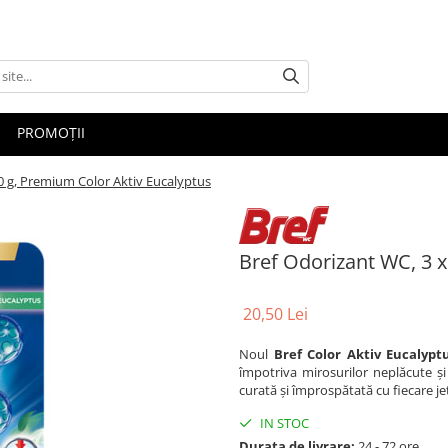
PROMOȚII
0 g, Premium Color Aktiv Eucalyptus
Bref Odorizant WC, 3 x
20,50 Lei
Noul
Bref Color Aktiv Eucalypt
împotriva mirosurilor neplăcute ș
curată și împrospătată cu fiecare je
IN STOC
Durata de livrare:
24 - 72 ore