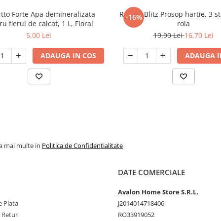
tto Forte Apa demineralizata
Regina Blitz Prosop hartie, 3 st
-16%
u fierul de calcat, 1 L, Floral
rola
5,00 Lei
19,90 Lei
16,70 Lei
ADAUGA IN COS
ADAUGA I
la mai multe in
Politica de Confidentialitate
DATE COMERCIALE
Avalon Home Store S.R.L.
 Plata
J2014014718406
e Retur
RO33919052