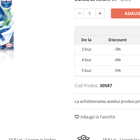
ADAUG
De la
Discount
3
buc
-3%
4
buc
-4%
5
buc
-5%
Cod Produs:
30587
La achizitionarea acestui produs pr
Adauga la Favorite
15.9 Lei - Livrare in locker
19.9 Lei - Livrare la 