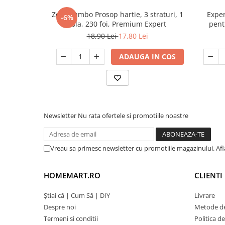
Zewa Jumbo Prosop hartie, 3 straturi, 1
Exper
-6%
rola, 230 foi, Premium Expert
pentr
18,90 Lei
17,80 Lei
ADAUGA IN COS
Newsletter
Nu rata ofertele si promotiile noastre
Vreau sa primesc newsletter cu promotiile magazinului. Af
HOMEMART.RO
CLIENTI
Știai că | Cum Să | DIY
Livrare
Despre noi
Metode de
Termeni si conditii
Politica d