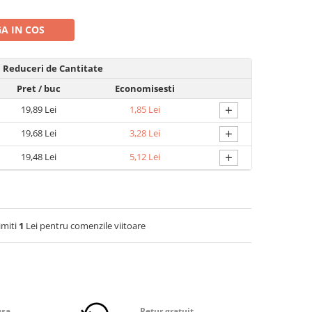
A IN COS
Reduceri de Cantitate
Pret
/ buc
Economisesti
+
19,89 Lei
1,85 Lei
+
19,68 Lei
3,28 Lei
+
19,48 Lei
5,12 Lei
imiti
1
Lei pentru comenzile viitoare
usa
Retur gratuit