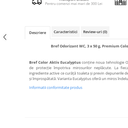
Detergent rufe capsule
Pentru comenzi mai mari de 300 Lei
Detergent rufe lichid
Detergent rufe pudră
Balsam de rufe
Caracteristici
Review-uri
(0)
Înălbitor și îndepărtare pete
Descriere
Soluții anticalcar, igienizante și
întreținere țesături
Bref Odorizant WC, 3 x 50 g, Premium Colo
Odorizanți
Odorizanți cameră
Bref Color Aktiv Eucalyptus
conține noua tehnologie Od
de protecție împotriva mirosurilor neplăcute. La fiec
ingrediente active ce curăță toaleta și previn depunerile d
și împrospătată. Varianta Eucalyptus oferă un miros îndelu
Informatii conformitate produs