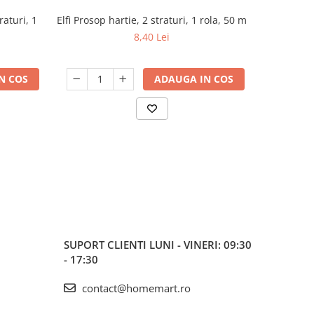
raturi, 1
Elfi Prosop hartie, 2 straturi, 1 rola, 50 m
Zewa Harti
-9%
De
8,40 Lei
N COS
ADAUGA IN COS
SUPORT CLIENTI
LUNI - VINERI: 09:30
- 17:30
contact@homemart.ro