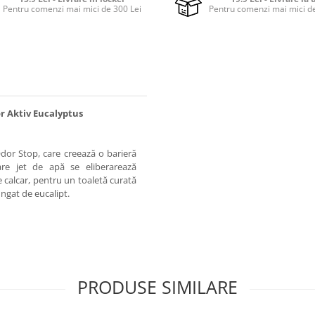
Pentru comenzi mai mici de 300 Lei
Pentru comenzi mai mici de
r Aktiv Eucalyptus
or Stop, care creează o barieră
are jet de apă se eliberarează
e calcar, pentru un toaletă curată
ngat de eucalipt.
PRODUSE SIMILARE