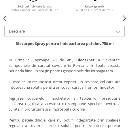
19.9 Lei - Livrare la usa
Retur gratuit
Pentru comenzi mai mici de 300 Lei
Ai 30 de zile drept de retur
Descriere
Biocarpet Spray pentru indepartarea petelor, 750 ml
In urma cu aproape 20 de ani,
Biocarpet
a “inventat”
sampoanele de curatat covoare in Romania, in toata aceasta
perioada fiind un sprijin pentru gospodinele din intreaga tara.
El este acum recunoscut drept expertul in covoare, cel care are
intotdeauna solutia pentru un covor curat si frumos mirositor.
Ingrijirea covoarelor, mochetelor si tapiteriilor presupune
spalarea regulata a acestora cu sampoane speciale, pentru a
curata in profunzime si a improspata culorile.
Pentru petele dificile, care nu pot fi indepartate prin spalarea
regulata a covorului, exista solutia pentru scoaterea petelor