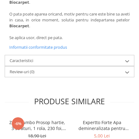
Biocarpet
.
O pata poate aparea oricand, motiv pentru care este bine sa aveti
in casa, in orice moment, solutia pentru indepartarea petelor
Biocarpet
.
Se aplica usor, direct pe pata.
Informatii conformitate produs
Caracteristici
Review-uri
(0)
PRODUSE SIMILARE
Zewa Jumbo Prosop hartie,
Expertto Forte Apa
-6%
3 straturi, 1 rola, 230 foi,
demineralizata pentru
Premium Expert
fierul de calcat, 1 L, Floral
18,90 Lei
5,00 Lei