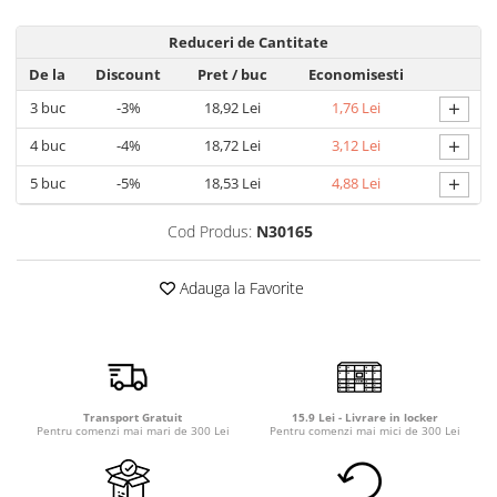
Detergent rufe capsule
Detergent rufe lichid
Reduceri de Cantitate
Detergent rufe pudră
De la
Discount
Pret
/ buc
Economisesti
Balsam de rufe
+
3
buc
-3%
18,92 Lei
1,76 Lei
Înălbitor și îndepărtare pete
+
4
buc
-4%
18,72 Lei
3,12 Lei
Soluții anticalcar, igienizante și
întreținere țesături
+
5
buc
-5%
18,53 Lei
4,88 Lei
Odorizanți
Cod Produs:
N30165
Odorizanți cameră
Adauga la Favorite
Transport Gratuit
15.9 Lei - Livrare in locker
Pentru comenzi mai mari de 300 Lei
Pentru comenzi mai mici de 300 Lei