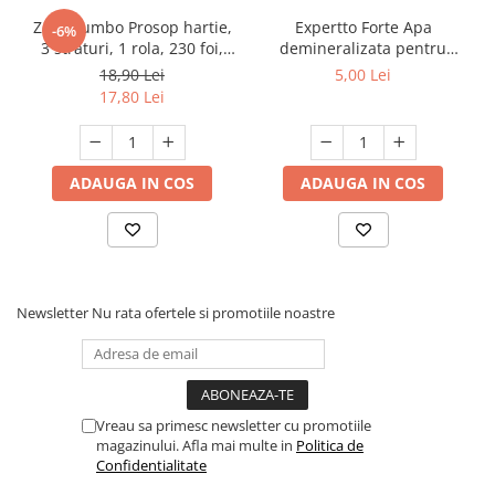
Zewa Jumbo Prosop hartie,
Expertto Forte Apa
-6%
3 straturi, 1 rola, 230 foi,
demineralizata pentru
Premium Expert
fierul de calcat, 1 L, Floral
18,90 Lei
5,00 Lei
17,80 Lei
ADAUGA IN COS
ADAUGA IN COS
Newsletter
Nu rata ofertele si promotiile noastre
Vreau sa primesc newsletter cu promotiile
magazinului. Afla mai multe in
Politica de
Confidentialitate