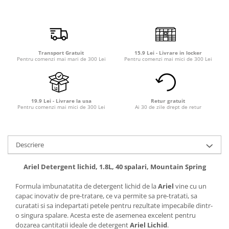
Transport Gratuit
15.9 Lei - Livrare in locker
Pentru comenzi mai mari de 300 Lei
Pentru comenzi mai mici de 300 Lei
19.9 Lei - Livrare la usa
Retur gratuit
Pentru comenzi mai mici de 300 Lei
Ai 30 de zile drept de retur
Descriere
Ariel Detergent lichid, 1.8L, 40 spalari, Mountain Spring
Formula imbunatatita de detergent lichid de la
Ariel
vine cu un
capac inovativ de pre-tratare, ce va permite sa pre-tratati, sa
curatati si sa indepartati petele pentru rezultate impecabile dintr-
o singura spalare. Acesta este de asemenea excelent pentru
dozarea cantitatii ideale de detergent
Ariel Lichid
.