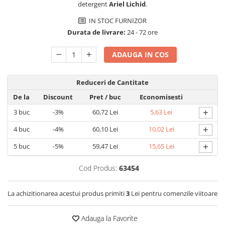
detergent
Ariel Lichid
.
Detergent rufe capsule
Detergent rufe lichid
IN STOC FURNIZOR
Detergent rufe pudră
Durata de livrare:
24 - 72 ore
Balsam de rufe
ADAUGA IN COS
Înălbitor și îndepărtare pete
Soluții anticalcar, igienizante și
întreținere țesături
Reduceri de Cantitate
Odorizanți
De la
Discount
Pret
/ buc
Economisesti
Odorizanți cameră
+
3
buc
-3%
60,72 Lei
5,63 Lei
+
4
buc
-4%
60,10 Lei
10,02 Lei
+
5
buc
-5%
59,47 Lei
15,65 Lei
Cod Produs:
63454
La achizitionarea acestui produs primiti
3
Lei pentru comenzile viitoare
Adauga la Favorite