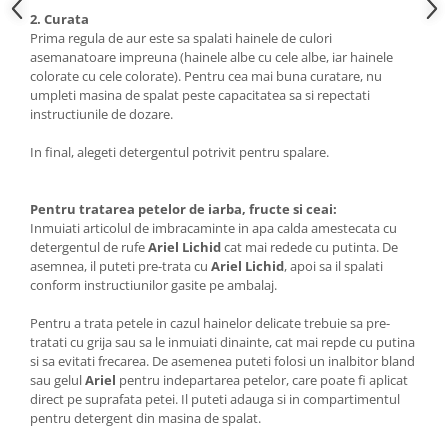
2. Curata
Prima regula de aur este sa spalati hainele de culori
asemanatoare impreuna (hainele albe cu cele albe, iar hainele
colorate cu cele colorate). Pentru cea mai buna curatare, nu
umpleti masina de spalat peste capacitatea sa si repectati
instructiunile de dozare.
In final, alegeti detergentul potrivit pentru spalare.
Pentru tratarea petelor de iarba, fructe si ceai:
Inmuiati articolul de imbracaminte in apa calda amestecata cu
detergentul de rufe
Ariel Lichid
cat mai redede cu putinta. De
asemnea, il puteti pre-trata cu
Ariel Lichid
, apoi sa il spalati
conform instructiunilor gasite pe ambalaj.
Pentru a trata petele in cazul hainelor delicate trebuie sa pre-
tratati cu grija sau sa le inmuiati dinainte, cat mai repde cu putina
si sa evitati frecarea. De asemenea puteti folosi un inalbitor bland
sau gelul
Ariel
pentru indepartarea petelor, care poate fi aplicat
direct pe suprafata petei. Il puteti adauga si in compartimentul
pentru detergent din masina de spalat.