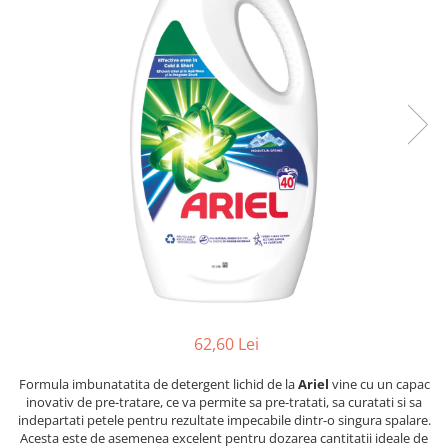
Dezinfectanți WC
Stick
Odorizanți WC
Roll-on
Soluții anticalcar, piatră și rugină
Igienă orală
Soluții desfundat țevi
Apă de gură
Hârtie igienică
Pastă de dinți
Detergenți diverse suprafețe
Produse pentru ras
Sticlă și ferestre
After Shave
Covoare și tapițerii
Cremă de ras
Mobilier
Gel de ras
Inox
Spumă de ras
Curățare universală
Produse pentru ten
Dezinfectanți suprafețe
Apă micelară
Detergenți pardoseli
Demachiant
62,60 Lei
Lemn și parchet
Șervețele demachiante
Gresie, piatră și granit
Formula imbunatatita de detergent lichid de la
Ariel
vine cu un capac
Îngrijire bebeluși
Universal
inovativ de pre-tratare, ce va permite sa pre-tratati, sa curatati si sa
indepartati petele pentru rezultate impecabile dintr-o singura spalare.
Șervețele umede
Detergenți rufe
Acesta este de asemenea excelent pentru dozarea cantitatii ideale de