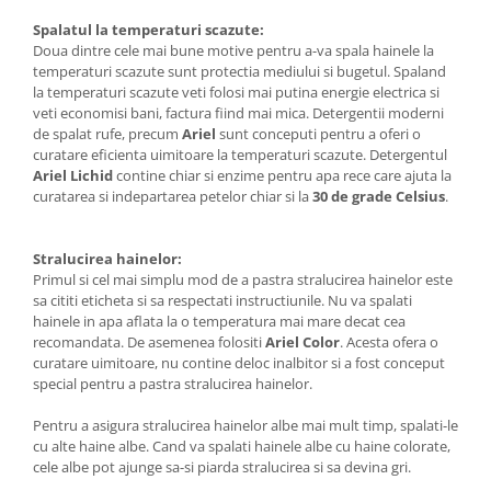
Spalatul la temperaturi scazute:
Doua dintre cele mai bune motive pentru a-va spala hainele la
temperaturi scazute sunt protectia mediului si bugetul. Spaland
la temperaturi scazute veti folosi mai putina energie electrica si
veti economisi bani, factura fiind mai mica. Detergentii moderni
de spalat rufe, precum
Ariel
sunt conceputi pentru a oferi o
curatare eficienta uimitoare la temperaturi scazute. Detergentul
Ariel Lichid
contine chiar si enzime pentru apa rece care ajuta la
curatarea si indepartarea petelor chiar si la
30 de grade Celsius
.
Stralucirea hainelor:
Primul si cel mai simplu mod de a pastra stralucirea hainelor este
sa cititi eticheta si sa respectati instructiunile. Nu va spalati
hainele in apa aflata la o temperatura mai mare decat cea
recomandata. De asemenea folositi
Ariel Color
. Acesta ofera o
curatare uimitoare, nu contine deloc inalbitor si a fost conceput
special pentru a pastra stralucirea hainelor.
Pentru a asigura stralucirea hainelor albe mai mult timp, spalati-le
cu alte haine albe. Cand va spalati hainele albe cu haine colorate,
cele albe pot ajunge sa-si piarda stralucirea si sa devina gri.