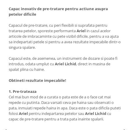
Capac inovativ de pre-tratare pentru actiune asupra
petelor dificile
Capacul de pre-tratare, cu peri flexibili si suprafata pentru
tratarea petelor, sporeste performanta
Ariel
in cazul acelor
articole de imbracaminte cu pete vizibil dificile, pentru a va ajuta
sa indepartati petele si pentru a avea rezultate impecabile dintr-o
singura spalare.
Capacul este, de asemenea, un instrument de dozare si poate fi
introdus, odata umplut cu
Ariel Lichid
, direct in masina de
spalat plina cu haine.
Obtineti rezultate impecabile!
1. Pre-trateaza
Cel mai bun mod de a curata o pata este de a o face cat mai
repede cu putinta. Daca varsati ceva pe haina sau observati o
pata, inmuiati repede haina in apa. Daca este o pata dificila puteti
folosi
Ariel
pentru indepartarea petelor sau
Ariel Lichid
cu
capac de pre-tratare pentru a trata pata inainte spalarii.