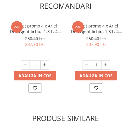
RECOMANDARI
Pachet promo 4 x Ariel
Pachet promo 4 x Ariel
-5%
-5%
Detergent lichid, 1.8 L, 40
Detergent lichid, 1.8 L, 40
spalari, Mountain Spring
spalari, Mountain Spring &
250,40 Lei
250,40 Lei
Color
237,90 Lei
237,90 Lei
ADAUGA IN COS
ADAUGA IN COS
PRODUSE SIMILARE