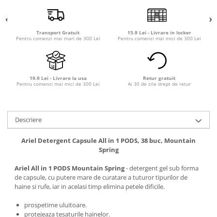
Transport Gratuit
15.9 Lei - Livrare in locker
Pentru comenzi mai mari de 300 Lei
Pentru comenzi mai mici de 300 Lei
19.9 Lei - Livrare la usa
Retur gratuit
Pentru comenzi mai mici de 300 Lei
Ai 30 de zile drept de retur
Descriere
Ariel Detergent Capsule All in 1 PODS, 38 buc, Mountain
Spring
Ariel All in 1 PODS Mountain Spring
- detergent gel sub forma
de capsule, cu putere mare de curatare a tuturor tipurilor de
haine si rufe, iar in acelasi timp elimina petele dificile.
prospetime uluitoare.
protejeaza tesaturile hainelor.