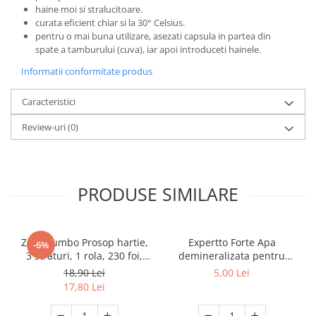
haine moi si stralucitoare.
curata eficient chiar si la 30
°
Celsius.
pentru o mai buna utilizare, asezati capsula in partea din
spate a tamburului (cuva), iar apoi introduceti hainele.
Informatii conformitate produs
Caracteristici
Review-uri
(0)
PRODUSE SIMILARE
Zewa Jumbo Prosop hartie,
Expertto Forte Apa
-6%
3 straturi, 1 rola, 230 foi,
demineralizata pentru
Premium Expert
fierul de calcat, 1 L, Floral
18,90 Lei
5,00 Lei
17,80 Lei