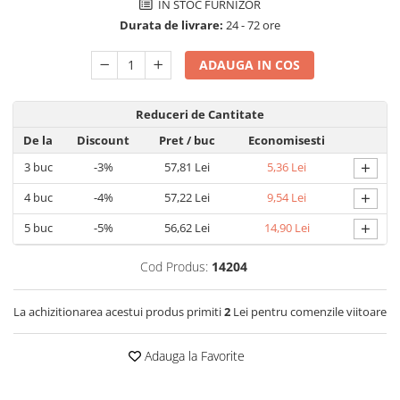
IN STOC FURNIZOR
Detergent rufe capsule
Durata de livrare:
24 - 72 ore
Detergent rufe lichid
Detergent rufe pudră
ADAUGA IN COS
Balsam de rufe
Înălbitor și îndepărtare pete
Reduceri de Cantitate
Soluții anticalcar, igienizante și
De la
Discount
Pret
/ buc
Economisesti
întreținere țesături
+
Odorizanți
3
buc
-3%
57,81 Lei
5,36 Lei
Odorizanți cameră
+
4
buc
-4%
57,22 Lei
9,54 Lei
+
5
buc
-5%
56,62 Lei
14,90 Lei
Cod Produs:
14204
La achizitionarea acestui produs primiti
2
Lei pentru comenzile viitoare
Adauga la Favorite