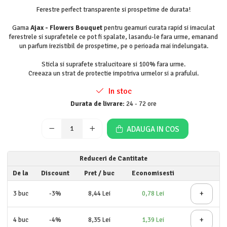
Detergent rufe lichid
Ferestre perfect transparente si prospetime de durata!
Detergent rufe pudră
Gama
Ajax - Flowers Bouquet
pentru geamuri curata rapid si imaculat
Balsam de rufe
ferestrele si suprafetele ce pot fi spalate, lasandu-le fara urme, emanand
un parfum irezistibil de prospetime, pe o perioada mai indelungata.
Înălbitor și îndepărtare pete
Soluții anticalcar, igienizante și
Sticla si suprafete stralucitoare si 100% fara urme.
întreținere țesături
Creeaza un strat de protectie impotriva urmelor si a prafului.
Odorizanți
In stoc
Odorizanți cameră
Durata de livrare:
24 - 72 ore
ADAUGA IN COS
Reduceri de Cantitate
De la
Discount
Pret
/ buc
Economisesti
+
3
buc
-3%
8,44 Lei
0,78 Lei
+
4
buc
-4%
8,35 Lei
1,39 Lei