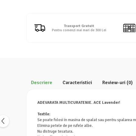
Detergent rufe lichid
Detergent rufe pudră
Balsam de rufe
Transport Gratuit
Înălbitor și îndepărtare pete
Pentru comenzi mai mari de 300 Lei
Soluții anticalcar, igienizante și
întreținere țesături
Odorizanți
Odorizanți cameră
Descriere
Caracteristici
Review-uri
(0)
ADEVARATA MULTICURATENIE. ACE Lavender!
Textile:
Se poate folosi in masina de spalat sau pentru spalarea 
Elimina petele de pe rufele albe.
Nu distruge tesatura.