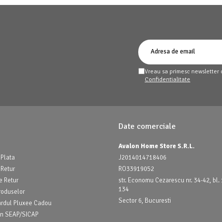
Vreau sa primesc newsletter 
Confidentialitate
Date comerciale
Avalon Home Store S.R.L.
Plata
J2014014718406
 Retur
RO33919052
e Retur
str. Economu Cezarescu nr. 34-42, bl. 1
134
roduselor
Sector 6, Bucuresti
ardul Pluxee Cadou
prin SEAP/SICAP