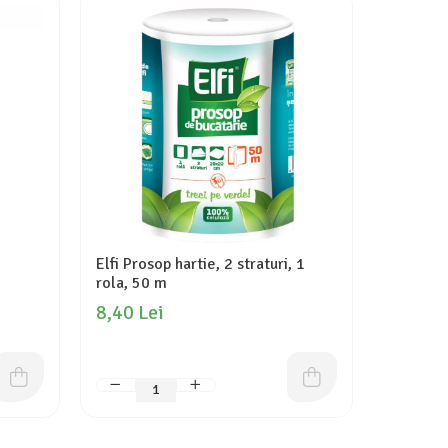
-9%
Elfi Prosop hartie, 2 straturi, 1
Zewa Har
rola, 50 m
role, D
8,40 Lei
18,10 