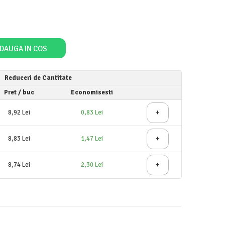
DAUGA IN COS
Reduceri de Cantitate
Pret
/ buc
Economisesti
+
8,92 Lei
0,83 Lei
+
8,83 Lei
1,47 Lei
+
8,74 Lei
2,30 Lei