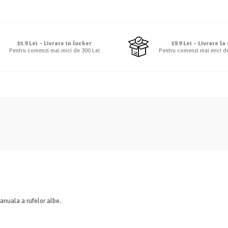
15.9 Lei - Livrare in locker
19.9 Lei - Livrare la
Pentru comenzi mai mici de 300 Lei
Pentru comenzi mai mici d
manuala a rufelor albe.