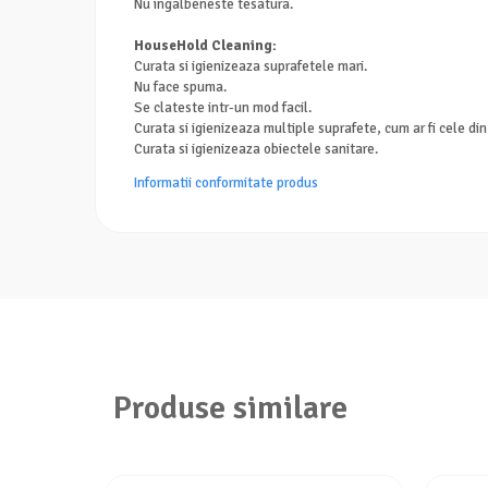
Nu ingalbeneste tesatura.
HouseHold Cleaning:
Curata si igienizeaza suprafetele mari.
Nu face spuma.
Se clateste intr-un mod facil.
Curata si igienizeaza multiple suprafete, cum ar fi cele din
Curata si igienizeaza obiectele sanitare.
Informatii conformitate produs
Produse similare