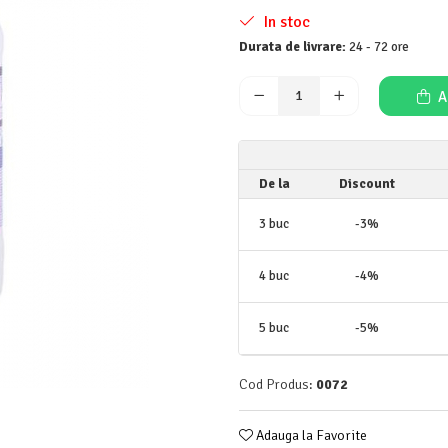
In stoc
Durata de livrare:
24 - 72 ore
A
De la
Discount
3
buc
-3%
4
buc
-4%
5
buc
-5%
Cod Produs:
0072
Adauga la Favorite