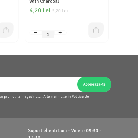
with Charcoal
Repair
4,20 Lei
16,70 
5,20 Lei
cu promotiile magazinului. Afla mai multe in
Politica de
Suport clienti
Luni - Vineri: 09:30 -
17:30