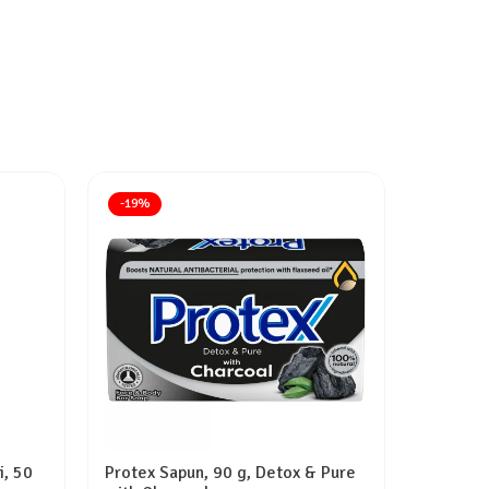
-19%
i, 50
Protex Sapun, 90 g, Detox & Pure
Dove Sam