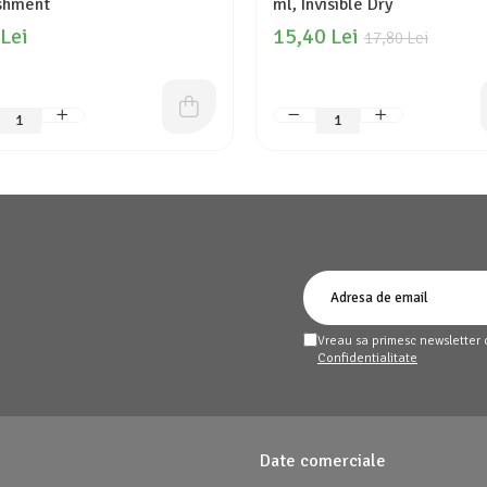
shment
ml, Invisible Dry
 Lei
15,40 Lei
17,80 Lei
Vreau sa primesc newsletter 
Confidentialitate
Date comerciale