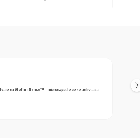
atoare cu
MotionSense™
- microcapsule ce se activeaza