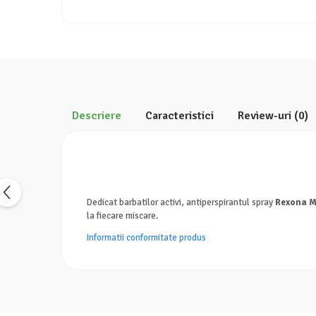
Detergent rufe lichid
Detergent rufe pudră
Balsam de rufe
Înălbitor și îndepărtare pete
Soluții anticalcar, igienizante și
întreținere țesături
Descriere
Caracteristici
Review-uri
(0)
Odorizanți
Odorizanți cameră
Dedicat barbatilor activi, antiperspirantul spray
Rexona M
la fiecare miscare.
Informatii conformitate produs