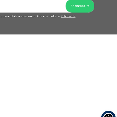
cu promotiile magazinului. Afla mai multe in
Politica de
Suport clienti
Luni - Vineri: 09:30 -
17:30
contact@homemart.ro
, sc. 1, ap.