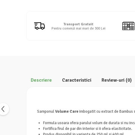
Detergent rufe lichid
Detergent rufe pudră
Balsam de rufe
Transport Gratuit
Înălbitor și îndepărtare pete
Pentru comenzi mai mari de 300 Lei
Soluții anticalcar, igienizante și
întreținere țesături
Odorizanți
Odorizanți cameră
Descriere
Caracteristici
Review-uri
(0)
Samponul
Volume Care
imbogatit cu extract de Bambus 
Formula usoara ofera parului volum de durata si nu inc
Fortifica firul de par din interior si ii ofera elasticitate.
Produs disponibil in varianta de 250 ml si 400 ml.