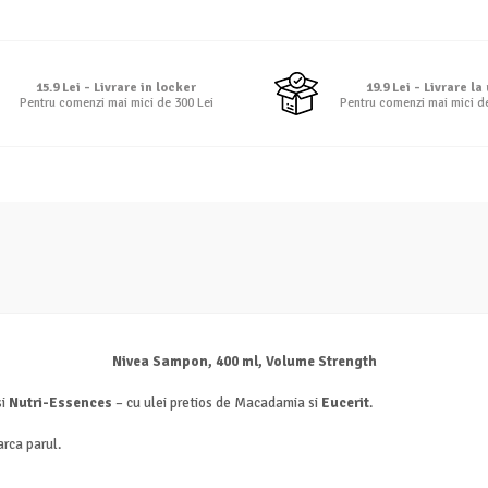
15.9 Lei - Livrare in locker
19.9 Lei - Livrare la
Pentru comenzi mai mici de 300 Lei
Pentru comenzi mai mici d
Nivea Sampon, 400 ml, Volume Strength
si
Nutri-Essences
– cu ulei pretios de Macadamia si
Eucerit
.
arca parul.