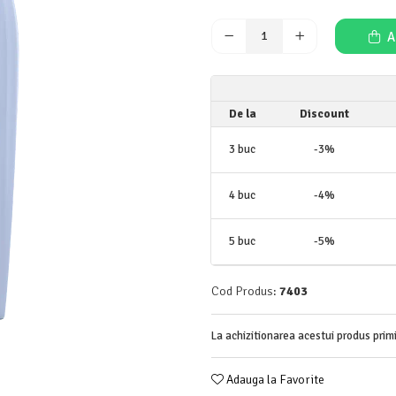
A
De la
Discount
3
buc
-3%
4
buc
-4%
5
buc
-5%
Cod Produs:
7403
La achizitionarea acestui produs prim
Adauga la Favorite