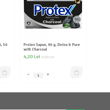
i, 50
Protex Sapun, 90 g, Detox & Pure
Dove Sam
with Charcoal
Repair
4,20 Lei
16,70 
5,20 Lei