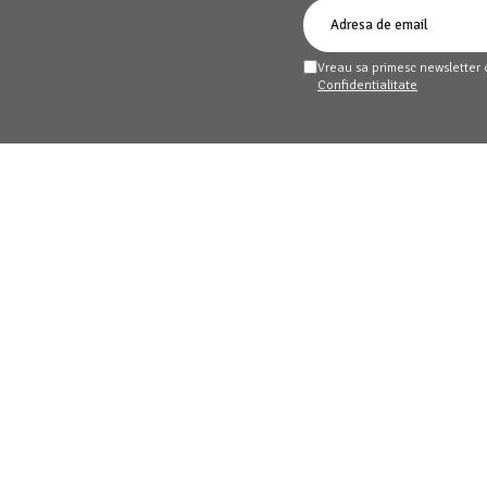
Vreau sa primesc newsletter 
Confidentialitate
Date comerciale
Avalon Home Store S.R.L.
Plata
J2014014718406
 Retur
RO33919052
e Retur
str. Economu Cezarescu nr. 34-42, bl. 1
134
roduselor
Sector 6, Bucuresti
ardul Pluxee Cadou
prin SEAP/SICAP
rketing Afiliat