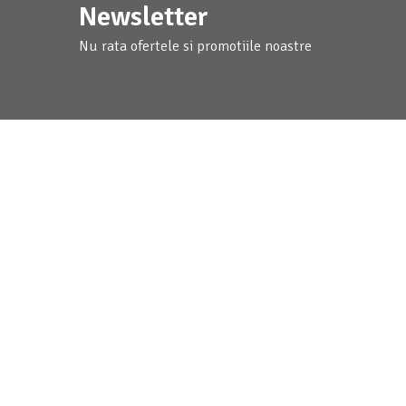
Newsletter
Nu rata ofertele si promotiile noastre
homemart.ro
Clienti
Știai că | Cum Să | DIY
Livrare
Despre noi
Metode de 
Termeni si conditii
Politica de
Politica de Confidentialitate
Formular d
Protectia datelor cu caracter personal
Garantia P
Contact
Plata cu c
Achizitii 
Partener Ma