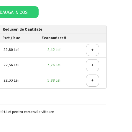
DAUGA IN COS
Reduceri de Cantitate
Pret
/ buc
Economisesti
+
22,80 Lei
2,12 Lei
+
22,56 Lei
3,76 Lei
+
22,33 Lei
5,88 Lei
iti
1
Lei pentru comenzile viitoare