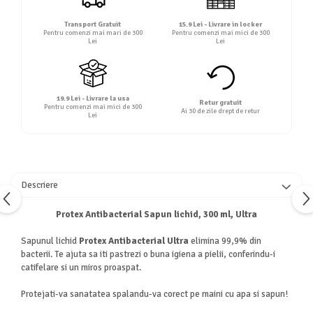
Transport Gratuit
15.9 Lei - Livrare in locker
Pentru comenzi mai mari de 300
Pentru comenzi mai mici de 300
Lei
Lei
19.9 Lei - Livrare la usa
Retur gratuit
Pentru comenzi mai mici de 300
Ai 30 de zile drept de retur
Lei
Descriere
Protex Antibacterial Sapun lichid, 300 ml, Ultra
Sapunul lichid
Protex Antibacterial Ultra
elimina 99,9% din
bacterii. Te ajuta sa iti pastrezi o buna igiena a pielii, conferindu-i
catifelare si un miros proaspat.
Protejati-va sanatatea spalandu-va corect pe maini cu apa si sapun!