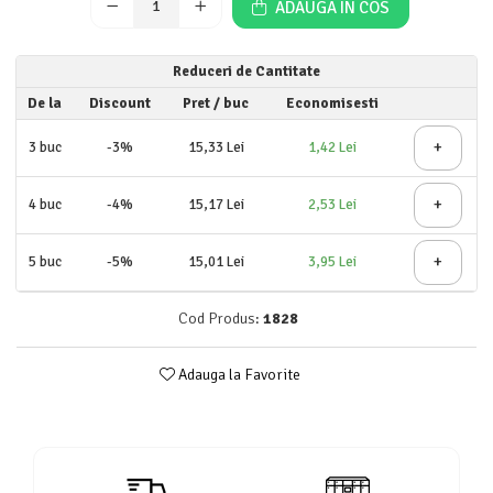
ADAUGA IN COS
Detergent rufe lichid
Detergent rufe pudră
Reduceri de Cantitate
Balsam de rufe
De la
Discount
Pret
/ buc
Economisesti
Înălbitor și îndepărtare pete
Soluții anticalcar, igienizante și
+
3
buc
-3%
15,33 Lei
1,42 Lei
întreținere țesături
Odorizanți
+
4
buc
-4%
15,17 Lei
2,53 Lei
Odorizanți cameră
+
5
buc
-5%
15,01 Lei
3,95 Lei
Cod Produs:
1828
Adauga la Favorite