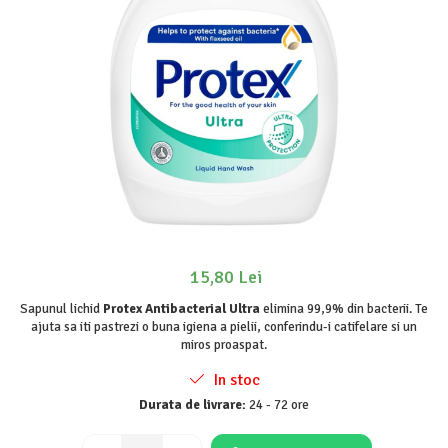
Odorizanți WC
Stick
Soluții anticalcar, piatră și rugină
Roll-on
Soluții desfundat țevi
Igienă orală
Hârtie igienică
Apă de gură
Detergenți diverse suprafețe
Pastă de dinți
Sticlă și ferestre
Produse pentru ras
Covoare și tapițerii
After Shave
Mobilier
Cremă de ras
Inox
Gel de ras
Curățare universală
Spumă de ras
Dezinfectanți suprafețe
15,80 Lei
Produse pentru ten
Detergenți pardoseli
Sapunul lichid
Protex Antibacterial Ultra
elimina 99,9% din bacterii. Te
Apă micelară
ajuta sa iti pastrezi o buna igiena a pielii, conferindu-i catifelare si un
Lemn și parchet
Demachiant
miros proaspat.
Gresie, piatră și granit
Șervețele demachiante
In stoc
Universal
Îngrijire bebeluși
Durata de livrare:
24 - 72 ore
Detergenți rufe
Șervețele umede
Detergent rufe capsule