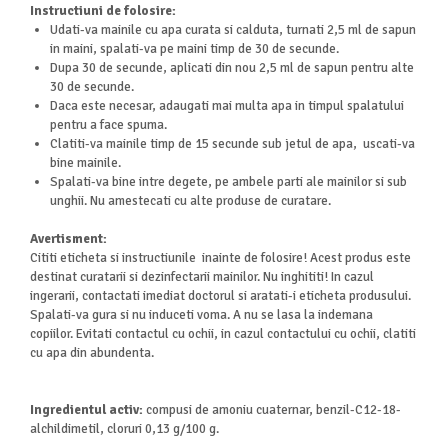
Instructiuni de folosire:
Udati-va mainile cu apa curata si calduta, turnati 2,5 ml de sapun
in maini, spalati-va pe maini timp de 30 de secunde.
Dupa 30 de secunde, aplicati din nou 2,5 ml de sapun pentru alte
30 de secunde.
Daca este necesar, adaugati mai multa apa in timpul spalatului
pentru a face spuma.
Clatiti-va mainile timp de 15 secunde sub jetul de apa, uscati-va
bine mainile.
Spalati-va bine intre degete, pe ambele parti ale mainilor si sub
unghii. Nu amestecati cu alte produse de curatare.
Avertisment:
Cititi eticheta si instructiunile inainte de folosire! Acest produs este
destinat curatarii si dezinfectarii mainilor. Nu inghititi! In cazul
ingerarii, contactati imediat doctorul si aratati-i eticheta produsului.
Spalati-va gura si nu induceti voma. A nu se lasa la indemana
copiilor. Evitati contactul cu ochii, in cazul contactului cu ochii, clatiti
cu apa din abundenta.
Ingredientul activ:
compusi de amoniu cuaternar, benzil-C12-18-
alchildimetil, cloruri 0,13 g/100 g.