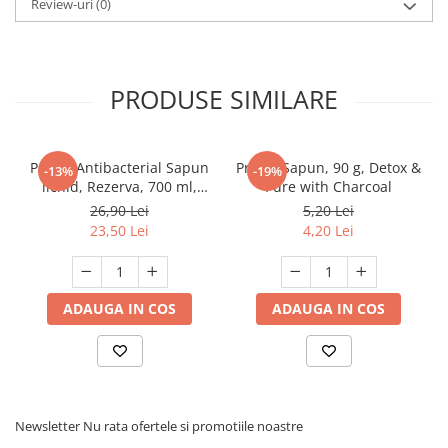
Review-uri
(0)
PRODUSE SIMILARE
Protex Antibacterial Sapun
Protex Sapun, 90 g, Detox &
-13%
-19%
lichid, Rezerva, 700 ml,
Pure with Charcoal
Fresh
26,90 Lei
5,20 Lei
23,50 Lei
4,20 Lei
ADAUGA IN COS
ADAUGA IN COS
Newsletter
Nu rata ofertele si promotiile noastre