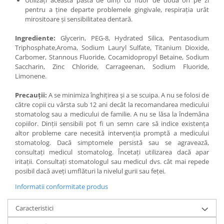
Utilizaţi această pastă de dinţi cu fluor de două ori pe zi
pentru a ţine departe problemele gingivale, respiraţia urât
mirositoare şi sensibilitatea dentară.
Ingrediente:
Glycerin, PEG-8, Hydrated Silica, Pentasodium
Triphosphate,Aroma, Sodium Lauryl Sulfate, Titanium Dioxide,
Carbomer, Stannous Fluoride, Cocamidopropyl Betaine, Sodium
Saccharin, Zinc Chloride, Carrageenan, Sodium Fluoride,
Limonene.
Precauții:
A se minimiza înghiţirea şi a se scuipa. A nu se folosi de
către copii cu vârsta sub 12 ani decât la recomandarea medicului
stomatolog sau a medicului de familie. A nu se lăsa la îndemâna
copiilor. Dinţii sensibili pot fi un semn care să indice existenţa
altor probleme care necesită intervenţia promptă a medicului
stomatolog. Dacă simptomele persistă sau se agravează,
consultaţi medicul stomatolog. Încetaţi utilizarea dacă apar
iritaţii. Consultaţi stomatologul sau medicul dvs. cât mai repede
posibil dacă aveţi umflături la nivelul gurii sau feţei.
Informatii conformitate produs
Caracteristici