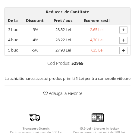
Detergent rufe capsule
Detergent rufe lichid
Reduceri de Cantitate
Detergent rufe pudră
De la
Discount
Pret
/ buc
Economisesti
Balsam de rufe
+
3
buc
-3%
28,52 Lei
2,65 Lei
Înălbitor și îndepărtare pete
+
4
buc
-4%
28,22 Lei
4,70 Lei
Soluții anticalcar, igienizante și
întreținere țesături
+
5
buc
-5%
27,93 Lei
7,35 Lei
Odorizanți
Cod Produs:
52965
Odorizanți cameră
La achizitionarea acestui produs primiti
1
Lei pentru comenzile viitoare
Adauga la Favorite
Transport Gratuit
15.9 Lei - Livrare in locker
Pentru comenzi mai mari de 300 Lei
Pentru comenzi mai mici de 300 Lei