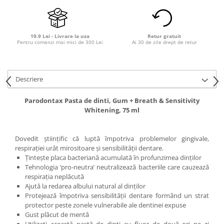
19.9 Lei - Livrare la usa
Retur gratuit
Pentru comenzi mai mici de 300 Lei
Ai 30 de zile drept de retur
Descriere
Parodontax Pasta de dinti, Gum + Breath & Sensitivity
Whitening, 75 ml
Dovedit științific că luptă împotriva problemelor gingivale,
respirației urât mirositoare și sensibilității dentare.
Ţinteşte placa bacteriană acumulată în profunzimea dinţilor
Tehnologia ‘pro-neutra’ neutralizează bacteriile care cauzează
respiraţia neplăcută
Ajută la redarea albului natural al dinţilor
Protejează împotriva sensibilităţii dentare formând un strat
protector peste zonele vulnerabile ale dentinei expuse
Gust plăcut de mentă