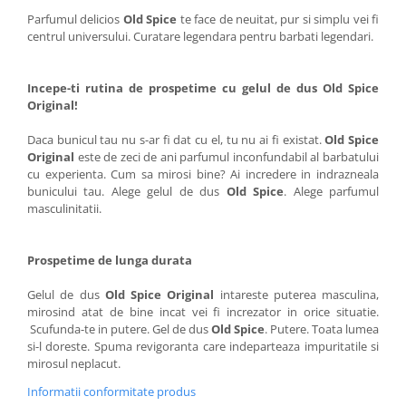
Parfumul delicios
Old Spice
te face de neuitat, pur si simplu vei fi
centrul universului. Curatare legendara pentru barbati legendari.
Incepe-ti rutina de prospetime cu gelul de dus Old Spice
Original!
Daca bunicul tau nu s-ar fi dat cu el, tu nu ai fi existat.
Old Spice
Original
este de zeci de ani parfumul inconfundabil al barbatului
cu experienta. Cum sa mirosi bine? Ai incredere in indrazneala
bunicului tau. Alege gelul de dus
Old Spice
. Alege parfumul
masculinitatii.
Prospetime de lunga durata
Gelul de dus
Old Spice Original
intareste puterea masculina,
mirosind atat de bine incat vei fi increzator in orice situatie.
Scufunda-te in putere. Gel de dus
Old Spice
. Putere. Toata lumea
si-l doreste. Spuma revigoranta care indeparteaza impuritatile si
mirosul neplacut.
Informatii conformitate produs