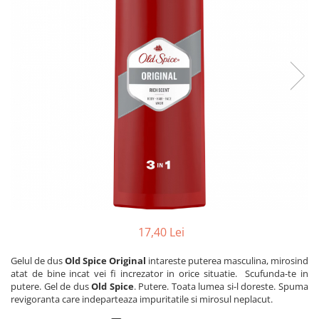
Dezinfectanți WC
Stick
Odorizanți WC
Roll-on
Soluții anticalcar, piatră și rugină
Igienă orală
Soluții desfundat țevi
Apă de gură
Hârtie igienică
Pastă de dinți
Detergenți diverse suprafețe
Produse pentru ras
Sticlă și ferestre
After Shave
Covoare și tapițerii
Cremă de ras
Mobilier
Gel de ras
Inox
Spumă de ras
Curățare universală
Produse pentru ten
Dezinfectanți suprafețe
Apă micelară
Detergenți pardoseli
17,40 Lei
Demachiant
Lemn și parchet
Șervețele demachiante
Gelul de dus
Old Spice Original
intareste puterea masculina, mirosind
Gresie, piatră și granit
atat de bine incat vei fi increzator in orice situatie. Scufunda-te in
Îngrijire bebeluși
Universal
putere. Gel de dus
Old Spice
. Putere. Toata lumea si-l doreste. Spuma
revigoranta care indeparteaza impuritatile si mirosul neplacut.
Șervețele umede
Detergenți rufe