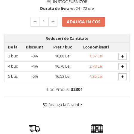
IN STOC FURNIZOR
Detergent rufe capsule
Durata de livrare:
24 - 72 ore
Detergent rufe lichid
Detergent rufe pudră
ADAUGA IN COS
Balsam de rufe
Înălbitor și îndepărtare pete
Reduceri de Cantitate
Soluții anticalcar, igienizante și
De la
Discount
Pret
/ buc
Economisesti
întreținere țesături
+
Odorizanți
3
buc
-3%
16,88 Lei
1,57 Lei
Odorizanți cameră
+
4
buc
-4%
16,70 Lei
2,78 Lei
+
5
buc
-5%
16,53 Lei
4,35 Lei
Cod Produs:
32301
Adauga la Favorite