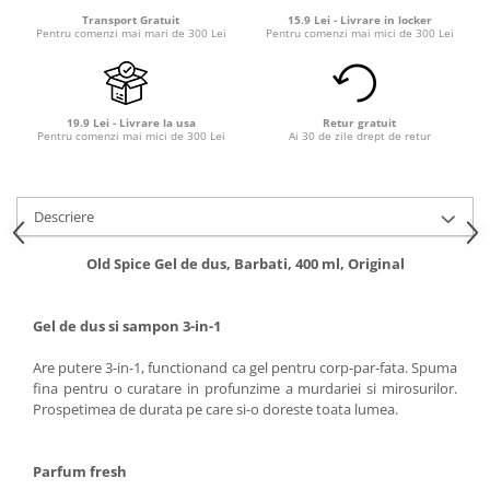
Transport Gratuit
15.9 Lei - Livrare in locker
Pentru comenzi mai mari de 300 Lei
Pentru comenzi mai mici de 300 Lei
19.9 Lei - Livrare la usa
Retur gratuit
Pentru comenzi mai mici de 300 Lei
Ai 30 de zile drept de retur
Descriere
Old Spice Gel de dus, Barbati, 400 ml, Original
Gel de dus si sampon 3-in-1
Are putere 3-in-1, functionand ca gel pentru corp-par-fata. Spuma
fina pentru o curatare in profunzime a murdariei si mirosurilor.
Prospetimea de durata pe care si-o doreste toata lumea.
Parfum fresh