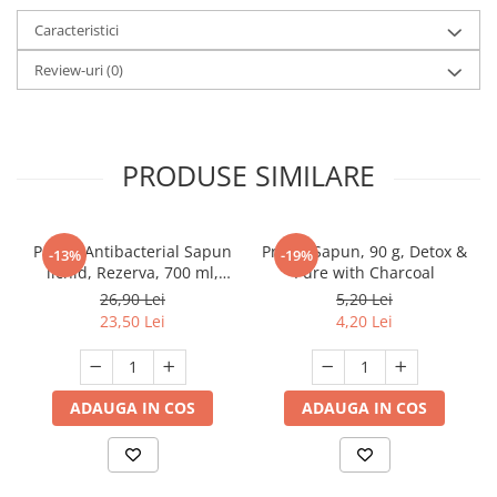
Caracteristici
Review-uri
(0)
PRODUSE SIMILARE
Protex Antibacterial Sapun
Protex Sapun, 90 g, Detox &
-13%
-19%
lichid, Rezerva, 700 ml,
Pure with Charcoal
Fresh
26,90 Lei
5,20 Lei
23,50 Lei
4,20 Lei
ADAUGA IN COS
ADAUGA IN COS