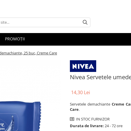
PROMOȚII
demachiante, 25 buc, Creme Care
Nivea Servetele umed
14,30 Lei
Servetele demachiante
Creme Ca
Care
.
IN STOC FURNIZOR
Durata de livrare:
24 - 72 ore