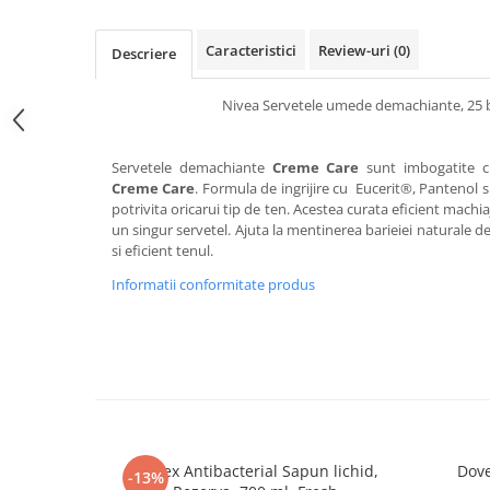
Detergent rufe capsule
Detergent rufe lichid
Caracteristici
Review-uri
(0)
Descriere
Detergent rufe pudră
Balsam de rufe
Nivea Servetele umede demachiante, 25 
Înălbitor și îndepărtare pete
Soluții anticalcar, igienizante și
Servetele demachiante
Creme Care
sunt imbogatite c
întreținere țesături
Creme Care
. Formula de ingrijire cu Eucerit®, Pantenol
Odorizanți
potrivita oricarui tip de ten. Acestea curata eficient machiaju
un singur servetel. Ajuta la mentinerea barieiei naturale de p
Odorizanți cameră
si eficient tenul.
Informatii conformitate produs
Protex Antibacterial Sapun lichid,
Dove
-13%