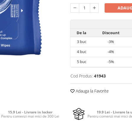
ADAUG
De la
Discount
3
buc
-3%
4
buc
-4%
5
buc
-5%
Cod Produs:
41943
Adauga la Favorite
15.9 Lei - Livrare in locker
19.9 Lei - Livrare la 
Pentru comenzi mai mici de 300 Lei
Pentru comenzi mai mici de