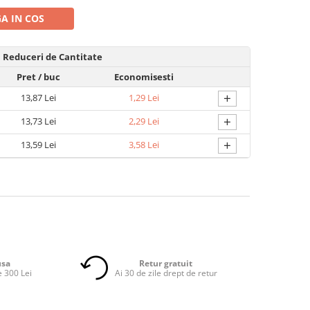
A IN COS
Reduceri de Cantitate
Pret
/ buc
Economisesti
+
13,87 Lei
1,29 Lei
+
13,73 Lei
2,29 Lei
+
13,59 Lei
3,58 Lei
usa
Retur gratuit
 300 Lei
Ai 30 de zile drept de retur