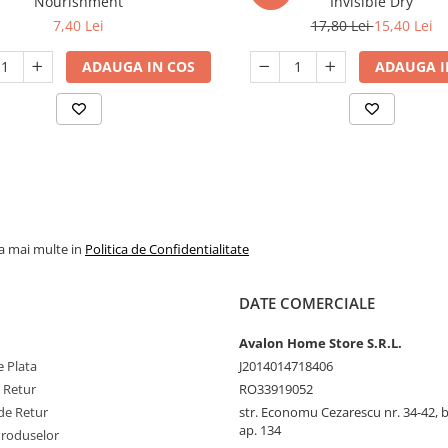
Nourishment
Invisible Dry
7,40 Lei
17,80 Lei
15,40 Lei
ADAUGA IN COS
ADAUGA I
la mai multe in
Politica de Confidentialitate
DATE COMERCIALE
Avalon Home Store S.R.L.
 Plata
J2014014718406
e Retur
RO33919052
de Retur
str. Economu Cezarescu nr. 34-42, bl.
ap. 134
Produselor