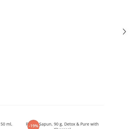
 50 ml,
Protex Sapun, 90 g, Detox & Pure with
Dove Samp
-19%