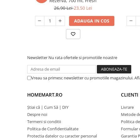
Rezerva, 700 ml, Fresh
26,90 Lei
23,50 Lei
ADAUGA IN COS
Newsletter
Nu rata ofertele si promotiile noastre
Vreau sa primesc newsletter cu promotiile magazinului. Af
HOMEMART.RO
CLIENTI
Știai că | Cum Să | DIY
Livrare
Despre noi
Metode de
Termeni si conditii
Politica d
Politica de Confidentialitate
Formular 
Protectia datelor cu caracter personal
Garantia 