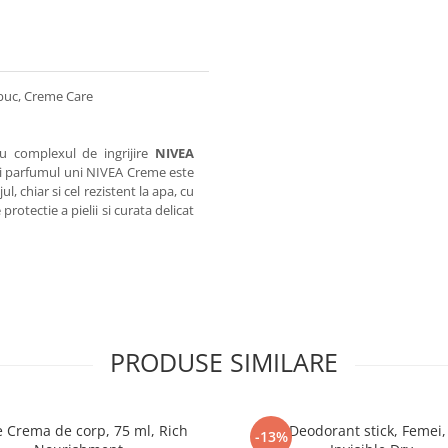
buc, Creme Care
u complexul de ingrijire
NIVEA
 si parfumul uni NIVEA Creme este
l, chiar si cel rezistent la apa, cu
rotectie a pielii si curata delicat
PRODUSE SIMILARE
 Crema de corp, 75 ml, Rich
Dove Deodorant stick, Femei,
-13%