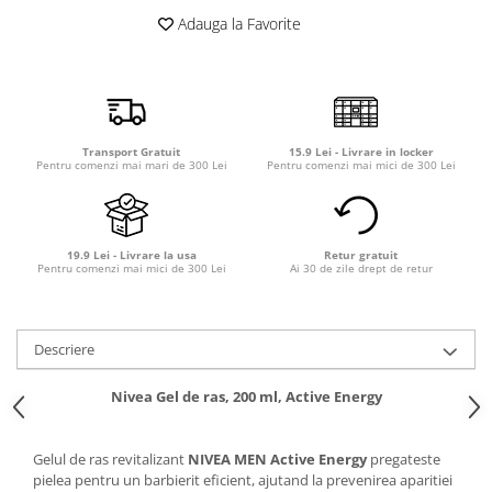
Detergent rufe capsule
Adauga la Favorite
Detergent rufe lichid
Detergent rufe pudră
Balsam de rufe
Înălbitor și îndepărtare pete
Transport Gratuit
15.9 Lei - Livrare in locker
Soluții anticalcar, igienizante și
Pentru comenzi mai mari de 300 Lei
Pentru comenzi mai mici de 300 Lei
întreținere țesături
Odorizanți
Odorizanți cameră
19.9 Lei - Livrare la usa
Retur gratuit
Pentru comenzi mai mici de 300 Lei
Ai 30 de zile drept de retur
Descriere
Nivea Gel de ras, 200 ml, Active Energy
Gelul de ras revitalizant
NIVEA MEN Active Energy
pregateste
pielea pentru un barbierit eficient, ajutand la prevenirea aparitiei