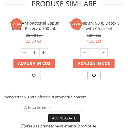
PRODUSE SIMILARE
Protex Antibacterial Sapun
Protex Sapun, 90 g, Detox &
-13%
-19%
lichid, Rezerva, 700 ml,
Pure with Charcoal
Fresh
26,90 Lei
5,20 Lei
23,50 Lei
4,20 Lei
ADAUGA IN COS
ADAUGA IN COS
Newsletter
Nu rata ofertele si promotiile noastre
Vreau sa primesc newsletter cu promotiile