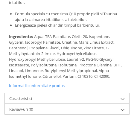
iritatiilor.
Formula speciala cu coenzima Q10 proprie pielii si Taurina
ajuta la calmarea iritatiilor si a taieturilor.
Energizeaza pielea chiar din timpul barbieritului.
Ingrediente:
Aqua, TEA-Palmitate, Oleth-20, Isopentane,
Glycerin, Isopropyl Palmitate, Creatine, Maris Limus Extract,
Panthenol, Propylene Glycol, Ubiquinone, Zinc Citrate, 1-
Methylhydantoin-2-Imide, Hydroxyethylcellulose,
Hydroxypropyl Methylcellulose, Laureth-2, PEG-90 Glyceryl
Isostearate, Polyisobutene, Isobutane, Piroctone Olamine, BHT,
Linalool, Limonene, Butylphenyl Methylpropional, Alpha-
Isomethyl Ionone, Citronellol, Parfum, CI 10316, CI 42090.
Informatii conformitate produs
Caracteristici
Review-uri
(0)