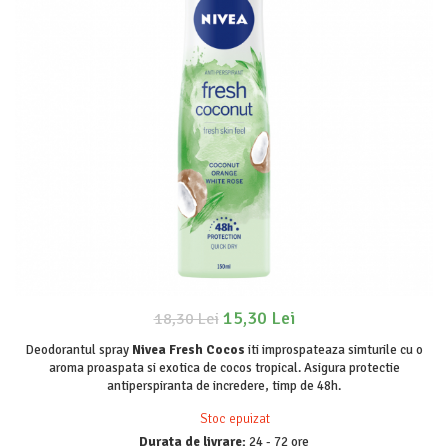
Odorizanți WC
Stick
Soluții anticalcar, piatră și rugină
Roll-on
Soluții desfundat țevi
Igienă orală
Hârtie igienică
Apă de gură
Detergenți diverse suprafețe
Pastă de dinți
Sticlă și ferestre
Produse pentru ras
Covoare și tapițerii
After Shave
Mobilier
Cremă de ras
Inox
Gel de ras
Curățare universală
Spumă de ras
Dezinfectanți suprafețe
Produse pentru ten
Detergenți pardoseli
Apă micelară
15,30 Lei
18,30 Lei
Lemn și parchet
Demachiant
Deodorantul spray
Nivea Fresh Cocos
iti improspateaza simturile cu o
Gresie, piatră și granit
Șervețele demachiante
aroma proaspata si exotica de cocos tropical. Asigura protectie
Universal
antiperspiranta de incredere, timp de 48h.
Îngrijire bebeluși
Detergenți rufe
Stoc epuizat
Șervețele umede
Detergent rufe capsule
Durata de livrare:
24 - 72 ore