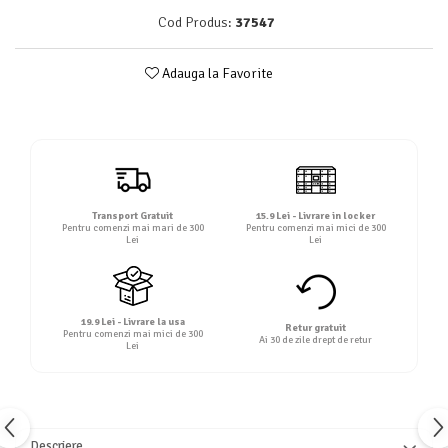
Detergent rufe lichid
Cod Produs:
37547
Detergent rufe pudră
Balsam de rufe
Adauga la Favorite
Înălbitor și îndepărtare pete
Soluții anticalcar, igienizante și
întreținere țesături
Odorizanți
Odorizanți cameră
Transport Gratuit
15.9 Lei - Livrare in locker
Pentru comenzi mai mari de 300
Pentru comenzi mai mici de 300
Lei
Lei
19.9 Lei - Livrare la usa
Retur gratuit
Pentru comenzi mai mici de 300
Ai 30 de zile drept de retur
Lei
Descriere