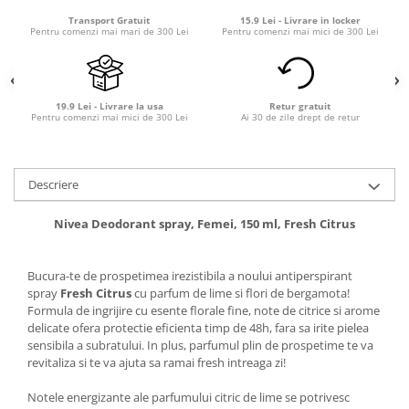
Transport Gratuit
15.9 Lei - Livrare in locker
Pentru comenzi mai mari de 300 Lei
Pentru comenzi mai mici de 300 Lei
19.9 Lei - Livrare la usa
Retur gratuit
Pentru comenzi mai mici de 300 Lei
Ai 30 de zile drept de retur
Descriere
Nivea Deodorant spray, Femei, 150 ml, Fresh Citrus
Bucura-te de prospetimea irezistibila a noului antiperspirant
spray
Fresh Citrus
cu parfum de lime si flori de bergamota!
Formula de ingrijire cu esente florale fine, note de citrice si arome
delicate ofera protectie eficienta timp de 48h, fara sa irite pielea
sensibila a subratului. In plus, parfumul plin de prospetime te va
revitaliza si te va ajuta sa ramai fresh intreaga zi!
Notele energizante ale parfumului citric de lime se potrivesc