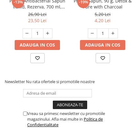
Protex Antibacterial Sapun
Protex Sapun, 90 g, Detox &
-13%
-19%
lichid, Rezerva, 700 ml,
Pure with Charcoal
Fresh
26,90 Lei
5,20 Lei
23,50 Lei
4,20 Lei
ADAUGA IN COS
ADAUGA IN COS
Newsletter
Nu rata ofertele si promotiile noastre
Vreau sa primesc newsletter cu promotiile
magazinului. Afla mai multe in
Politica de
Confidentialitate