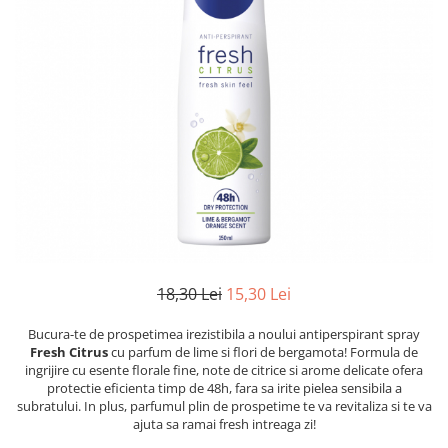
Dezinfectanți WC
Stick
Odorizanți WC
Roll-on
Soluții anticalcar, piatră și rugină
Igienă orală
Soluții desfundat țevi
Apă de gură
Hârtie igienică
Pastă de dinți
Detergenți diverse suprafețe
Produse pentru ras
Sticlă și ferestre
After Shave
Covoare și tapițerii
Cremă de ras
Mobilier
Gel de ras
Inox
Spumă de ras
Curățare universală
Produse pentru ten
18,30 Lei
15,30 Lei
Dezinfectanți suprafețe
Apă micelară
Detergenți pardoseli
Bucura-te de prospetimea irezistibila a noului antiperspirant spray
Demachiant
Lemn și parchet
Fresh Citrus
cu parfum de lime si flori de bergamota! Formula de
Șervețele demachiante
ingrijire cu esente florale fine, note de citrice si arome delicate ofera
Gresie, piatră și granit
protectie eficienta timp de 48h, fara sa irite pielea sensibila a
Îngrijire bebeluși
Universal
subratului. In plus, parfumul plin de prospetime te va revitaliza si te va
Șervețele umede
ajuta sa ramai fresh intreaga zi!
Detergenți rufe