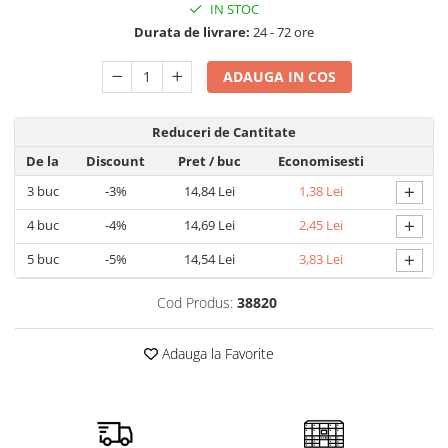
IN STOC
Detergent rufe capsule
Durata de livrare:
24 - 72 ore
Detergent rufe lichid
Detergent rufe pudră
ADAUGA IN COS
Balsam de rufe
Înălbitor și îndepărtare pete
Reduceri de Cantitate
Soluții anticalcar, igienizante și
întreținere țesături
De la
Discount
Pret
/ buc
Economisesti
Odorizanți
+
3
buc
-3%
14,84 Lei
1,38 Lei
Odorizanți cameră
+
4
buc
-4%
14,69 Lei
2,45 Lei
+
5
buc
-5%
14,54 Lei
3,83 Lei
Cod Produs:
38820
Adauga la Favorite