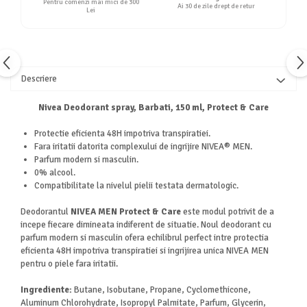
Pentru comenzi mai mici de 300
Ai 30 de zile drept de retur
Lei
Descriere
Nivea Deodorant spray, Barbati, 150 ml, Protect & Care
Protectie eficienta 48H impotriva transpiratiei.
Fara iritatii datorita complexului de ingrijire NIVEA® MEN.
Parfum modern si masculin.
0% alcool.
Compatibilitate la nivelul pielii testata dermatologic.
Deodorantul
NIVEA MEN Protect & Care
este modul potrivit de a
incepe fiecare dimineata indiferent de situatie. Noul deodorant cu
parfum modern si masculin ofera echilibrul perfect intre protectia
eficienta 48H impotriva transpiratiei si ingrijirea unica NIVEA MEN
pentru o piele fara iritatii.
Ingrediente:
Butane, Isobutane, Propane, Cyclomethicone,
Aluminum Chlorohydrate, Isopropyl Palmitate, Parfum, Glycerin,