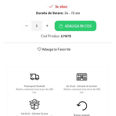
Detergent rufe lichid
In stoc
Detergent rufe pudră
Durata de livrare:
24 - 72 ore
Balsam de rufe
Înălbitor și îndepărtare pete
ADAUGA IN COS
Soluții anticalcar, igienizante și
Cod Produs:
17675
întreținere țesături
Odorizanți
Adauga la Favorite
Odorizanți cameră
Transport Gratuit
15.9 Lei - Livrare in locker
Pentru comenzi mai mari de 300
Pentru comenzi mai mici de 300
Lei
Lei
19.9 Lei - Livrare la usa
Retur gratuit