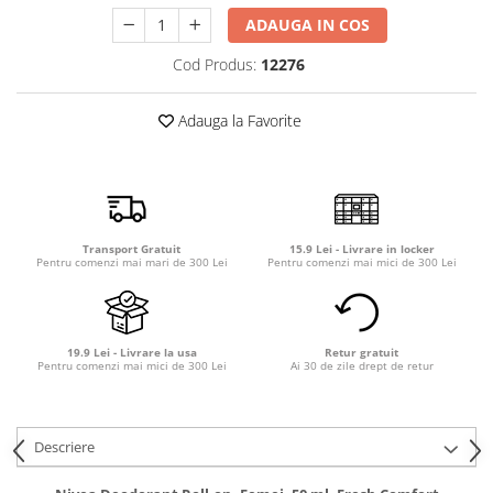
Detergent rufe capsule
ADAUGA IN COS
Detergent rufe lichid
Cod Produs:
12276
Detergent rufe pudră
Balsam de rufe
Adauga la Favorite
Înălbitor și îndepărtare pete
Soluții anticalcar, igienizante și
întreținere țesături
Odorizanți
Odorizanți cameră
Transport Gratuit
15.9 Lei - Livrare in locker
Pentru comenzi mai mari de 300 Lei
Pentru comenzi mai mici de 300 Lei
19.9 Lei - Livrare la usa
Retur gratuit
Pentru comenzi mai mici de 300 Lei
Ai 30 de zile drept de retur
Descriere