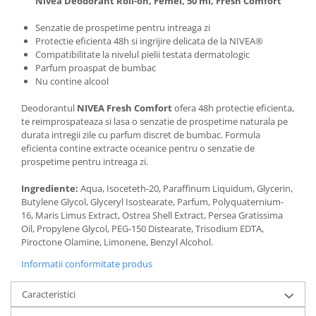
Nivea Deodorant Roll-on, Femei, 50 ml, Fresh Comfort
Senzatie de prospetime pentru intreaga zi
Protectie eficienta 48h si ingrijire delicata de la NIVEA®
Compatibilitate la nivelul pielii testata dermatologic
Parfum proaspat de bumbac
Nu contine alcool
Deodorantul
NIVEA Fresh Comfort
ofera 48h protectie eficienta,
te reimprospateaza si lasa o senzatie de prospetime naturala pe
durata intregii zile cu parfum discret de bumbac. Formula
eficienta contine extracte oceanice pentru o senzatie de
prospetime pentru intreaga zi.
Ingrediente:
Aqua, Isoceteth-20, Paraffinum Liquidum, Glycerin,
Butylene Glycol, Glyceryl Isostearate, Parfum, Polyquaternium-
16, Maris Limus Extract, Ostrea Shell Extract, Persea Gratissima
Oil, Propylene Glycol, PEG-150 Distearate, Trisodium EDTA,
Piroctone Olamine, Limonene, Benzyl Alcohol.
Informatii conformitate produs
Caracteristici