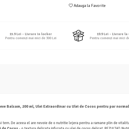
Adauga la Favorite
15.9 Lei - Livrare in locker
19.9 Lei - Livrare la
Pentru comenzi mai mici de 300 Lei
Pentru comenzi mai mici d
seve Balsam, 200 ml, Ulei Extraordinar cu Ulei de Cocos pentru par normal
si tern. De aceea el are nevoie de o nutritie lejera pentru a ramane plin de vitalit
ei de Cocos
- o textura delicata infuzata cu ulei de cocos delicat. REZULTAT: Nutr