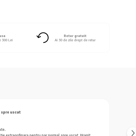
 usa
Retur gratuit
e 300 Lei
Ai 30 de zile drept de retur
 spre uscat
ate.
itie extraordinara pentru par normal spre uscat. Hranit