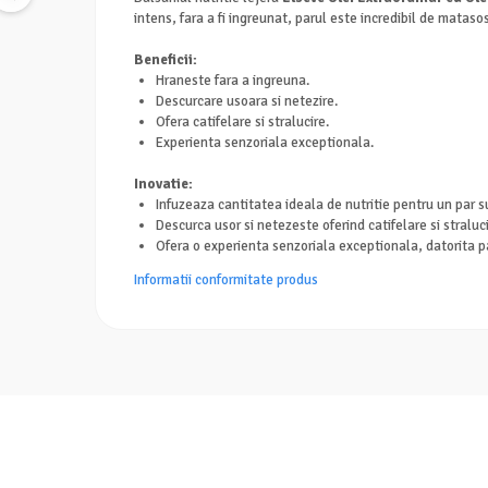
intens, fara a fi ingreunat, parul este incredibil de matasos,
Beneficii:
Hraneste fara a ingreuna.
Descurcare usoara si netezire.
Ofera catifelare si stralucire.
Experienta senzoriala exceptionala.
Inovatie:
Infuzeaza cantitatea ideala de nutritie pentru un par sup
Descurca usor si netezeste oferind catifelare si straluci
Ofera o experienta senzoriala exceptionala, datorita pa
Informatii conformitate produs