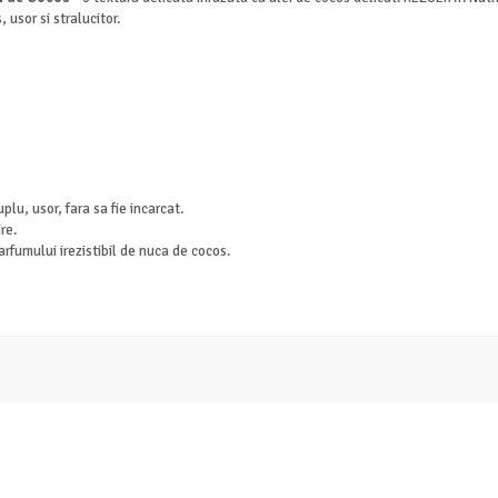
 usor si stralucitor.
lu, usor, fara sa fie incarcat.
re.
rfumului irezistibil de nuca de cocos.