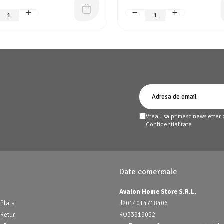
Vreau sa primesc newsletter 
Confidentialitate
Date comerciale
Avalon Home Store S.R.L.
Plata
J2014014718406
 Retur
RO33919052