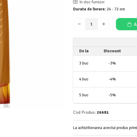
In stoc furnizor
Durata de livrare:
24 - 72 ore
A
De la
Discount
3
buc
-3%
4
buc
-4%
5
buc
-5%
Cod Produs:
26681
La achizitionarea acestui produs prim