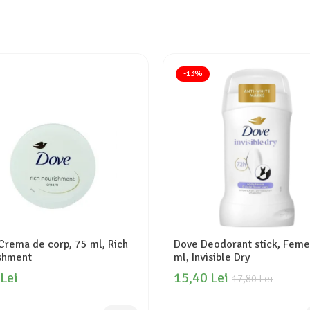
-13%
Crema de corp, 75 ml, Rich
Dove Deodorant stick, Feme
shment
ml, Invisible Dry
 Lei
15,40 Lei
17,80 Lei