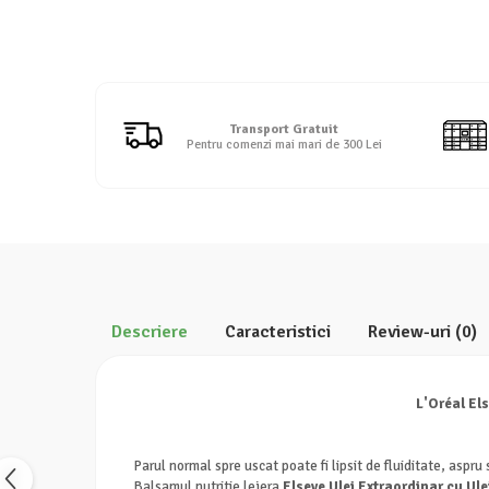
Detergent rufe lichid
Detergent rufe pudră
Balsam de rufe
Înălbitor și îndepărtare pete
Transport Gratuit
Soluții anticalcar, igienizante și
Pentru comenzi mai mari de 300 Lei
întreținere țesături
Odorizanți
Odorizanți cameră
Descriere
Caracteristici
Review-uri
(0)
L'Oréal El
Parul normal spre uscat poate fi lipsit de fluiditate, aspru 
Balsamul nutritie lejera
Elseve Ulei Extraordinar cu Ul