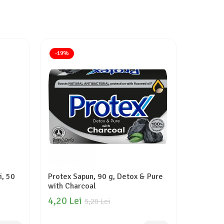
-19%
i, 50
Protex Sapun, 90 g, Detox & Pure
Dove Sam
with Charcoal
Repair
4,20 Lei
16,70 
5,20 Lei