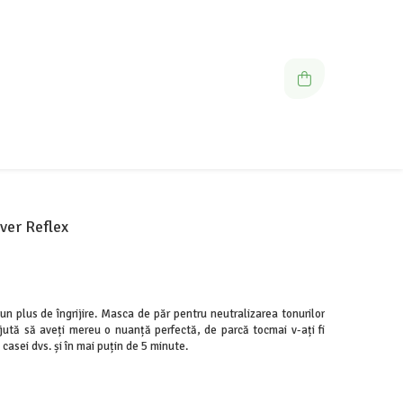
lver Reflex
n plus de îngrijire. Masca de păr pentru neutralizarea tonurilor
ută să aveți mereu o nuanță perfectă, de parcă tocmai v-ați fi
 casei dvs. și în mai puțin de 5 minute.