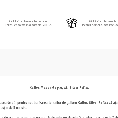
15.9 Lei - Livrare in locker
19.9 Lei - Livrare la
Pentru comenzi mai mici de 300 Lei
Pentru comenzi mai mici d
Kallos Masca de par, 1L, Silver Reflex
Masca de păr pentru neutralizarea tonurilor de galben
Kallos Silver Reflex
vă aju
i puțin de 5 minute.
or de galben, care apar pe un păr de culoare deschisă. În plus, masca este îmbog