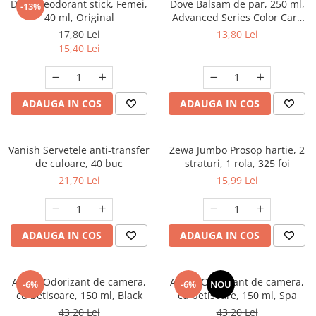
Dove Deodorant stick, Femei,
Dove Balsam de par, 250 ml,
-13%
40 ml, Original
Advanced Series Color Care
Vibrancy, pentru par vopsit
17,80 Lei
13,80 Lei
15,40 Lei
ADAUGA IN COS
ADAUGA IN COS
Vanish Servetele anti-transfer
Zewa Jumbo Prosop hartie, 2
de culoare, 40 buc
straturi, 1 rola, 325 foi
21,70 Lei
15,99 Lei
ADAUGA IN COS
ADAUGA IN COS
Areon Odorizant de camera,
Areon Odorizant de camera,
-6%
-6%
NOU
cu betisoare, 150 ml, Black
cu betisoare, 150 ml, Spa
43,20 Lei
43,20 Lei