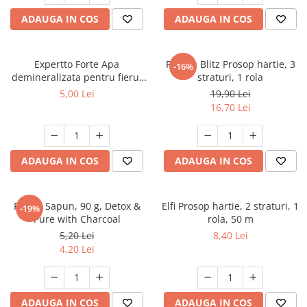
Dezinfectanți WC
Stick
ADAUGA IN COS
ADAUGA IN COS
Odorizanți WC
Roll-on
Soluții anticalcar, piatră și rugină
Igienă orală
Soluții desfundat țevi
Expertto Forte Apa
Regina Blitz Prosop hartie, 3
Apă de gură
-16%
Hârtie igienică
demineralizata pentru fierul
straturi, 1 rola
Pastă de dinți
de calcat, 1 L, Floral
Detergenți diverse suprafețe
5,00 Lei
19,90 Lei
Produse pentru ras
16,70 Lei
Sticlă și ferestre
After Shave
Covoare și tapițerii
Cremă de ras
Mobilier
Gel de ras
ADAUGA IN COS
ADAUGA IN COS
Inox
Spumă de ras
Curățare universală
Produse pentru ten
Dezinfectanți suprafețe
Protex Sapun, 90 g, Detox &
Elfi Prosop hartie, 2 straturi, 1
-19%
Apă micelară
Detergenți pardoseli
Pure with Charcoal
rola, 50 m
Demachiant
5,20 Lei
8,40 Lei
Lemn și parchet
4,20 Lei
Șervețele demachiante
Gresie, piatră și granit
Îngrijire bebeluși
Universal
Șervețele umede
Detergenți rufe
ADAUGA IN COS
ADAUGA IN COS