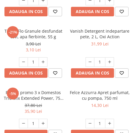
ADAUGA IN COS
ADAUGA IN COS
Tub.O.Flo Granule desfundat
Vanish Detergent indepartare
-21%
tevi, apa fierbinte, 55 g
pete, 2 L, Oxi Action
3,90 Lei
31,99 Lei
3,10 Lei
ADAUGA IN COS
ADAUGA IN COS
Pachet promo 3 x Domestos
Felce Azzurra Apret parfumat,
-5%
Trio Mix Extended Power, 750
cu pompa, 750 ml
ml, Pine & White & Atlantic
37,80 Lei
14,30 Lei
Fresh
35,90 Lei