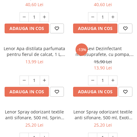
40,60 Lei
40,60 Lei
ADAUGA IN COS
ADAUGA IN COS
Lenor Apa distilata parfumata
Asevi Dezinfectant
-13%
pentru fierul de calcat, 1 L,
multisuprafete, cu pompa,
Spring Awakening
750 ml, Gerpostar Plus
13,99 Lei
15,90 Lei
13,90 Lei
ADAUGA IN COS
ADAUGA IN COS
Lenor Spray odorizant textile
Lenor Spray odorizant textile
anti sifonare, 500 ml, Spring
anti sifonare, 500 ml, Exotic
Awakening
Bloom
25,20 Lei
25,20 Lei