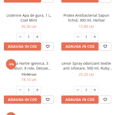
Detergent rufe capsule
Detergent rufe lichid
Listerine Apa de gura, 1 L,
Protex Antibacterial Sapun
Detergent rufe pudră
Cool Mint
lichid, 300 ml, Herbal
Balsam de rufe
36,30 Lei
15,80 Lei
Înălbitor și îndepărtare pete
Soluții anticalcar, igienizante și
întreținere țesături
ADAUGA IN COS
ADAUGA IN COS
Odorizanți
Odorizanți cameră
Zewa Hartie igienica, 3
Lenor Spray odorizant textile
-9%
straturi, 8 role, Deluxe
anti sifonare, 500 ml, Ruby
Cashmere Peach
Jasmine
19,90 Lei
25,20 Lei
18,10 Lei
ADAUGA IN COS
ADAUGA IN COS